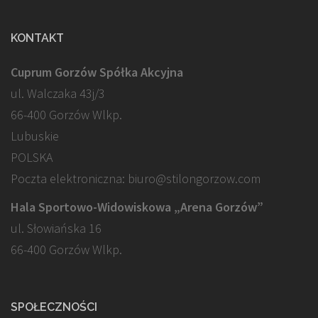
KONTAKT
Cuprum Gorzów Spółka Akcyjna
ul. Walczaka 43j/3
66-400 Gorzów Wlkp.
Lubuskie
POLSKA
Poczta elektroniczna: biuro@stilongorzow.com
Hala Sportowo-Widowiskowa „Arena Gorzów”
ul. Słowiańska 16
66-400 Gorzów Wlkp.
SPOŁECZNOŚCI