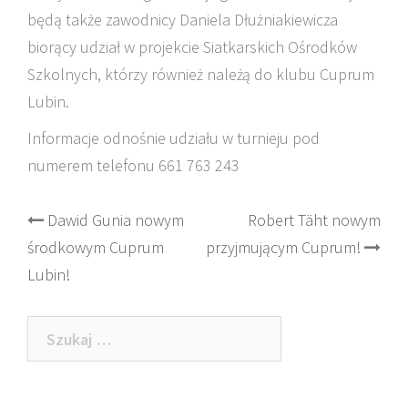
będą także zawodnicy Daniela Dłużniakiewicza
biorący udział w projekcie Siatkarskich Ośrodków
Szkolnych, którzy również należą do klubu Cuprum
Lubin.
Informacje odnośnie udziału w turnieju pod
numerem telefonu 661 763 243
Post
Dawid Gunia nowym
Robert Täht nowym
środkowym Cuprum
przyjmującym Cuprum!
navigation
Lubin!
Szukaj: