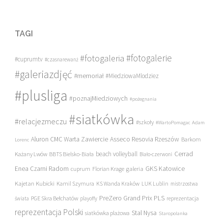
TAGI
#fotogalerie
#fotogaleria
#cuprumtv
#czasnarewanż
#galeriazdjęć
#memoriał
#MiedziowaMlodziez
#plusliga
#poznajMiedziowych
#pożegnania
#siatkówka
#relacjezmeczu
#szkoły
#WartoPomagac
Adam
Asseco Resovia Rzeszów
Aluron CMC Warta Zawiercie
Barkom
Lorenc
beach volleyball
Cerrad
Każany Lwów
BBTS Bielsko-Biała
Biało-czerwoni
Enea Czarni Radom
galeria
GKS Katowice
cuprum
Florian Krage
Kajetan Kubicki
Kamil Szymura
KS Wanda Kraków
LUK Lublin
mistrzostwa
PreZero Grand Prix PLS
PGE Skra Bełchatów
świata
playoffy
reprezentacja
reprezentacja Polski
Stal Nysa
siatkówka plażowa
Staropolanka