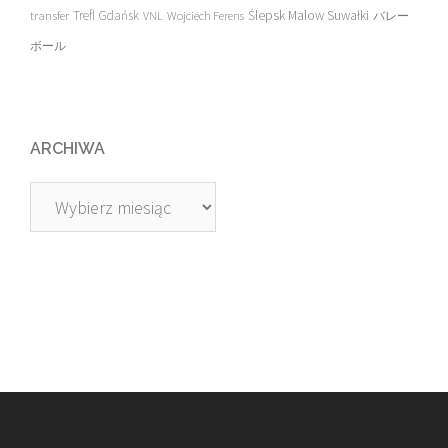
transfer
Trefl Gdańsk
Ślepsk Malow Suwałki
VNL
Wojciech Ferens
バレー
ボール
ARCHIWA
Archiwa