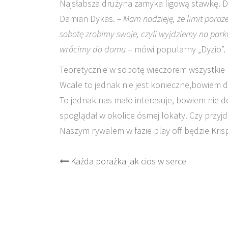
Najsłabsza drużyna zamyka ligową stawkę. 
Damian Dykas.
– Mam nadzieję, że limit poraż
sobotę zrobimy swoje, czyli wyjdziemy na park
wrócimy do domu
– mówi popularny „Dyzio”.
Teoretycznie w sobotę wieczorem wszystkie 
Wcale to jednak nie jest konieczne,bowiem 
To jednak nas mało interesuje, bowiem nie d
spoglądał w okolice ósmej lokaty. Czy przyj
Naszym rywalem w fazie play off będzie Krisp
Post
Każda porażka jak cios w serce
navigation