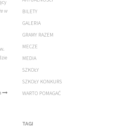
ący
że w
BILETY
GALERIA
GRAMY RAZEM
MECZE
w.
dzie
MEDIA
SZKOŁY
SZKOŁY KONKURS
a
WARTO POMAGAĆ
TAGI