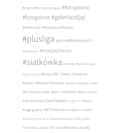
#fotogaleria
#cuprumtv
#czasnarewanż
#galeriazdjęć
#fotogalerie
#memoriał
#MiedziowaMlodziez
#plusliga
#poznajMiedziowych
#relacjezmeczu
#pożegnania
#siatkówka
#szkoły
#WartoPomagac
Aluron CMC Warta Zawiercie
Adam Lorenc
Asseco Resovia Rzeszów
Barkom Każany Lwów
beach volleyball
BBTS Bielsko-Biała
Biało-czerwoni
Cerrad Enea Czarni Radom
cuprum
Florian
galeria
GKS Katowice
Kajetan Kubicki
Krage
Kamil Szymura
KS Wanda Kraków
LUK Lublin
PGE Skra Bełchatów
mistrzostwa świata
playoffy