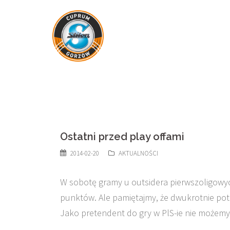
Skip
to
content
Ostatni przed play offami
2014-02-20
AKTUALNOŚCI
W sobotę gramy u outsidera pierwszoligowyc
punktów. Ale pamiętajmy, że dwukrotnie potr
Jako pretendent do gry w PlS-ie nie możemy