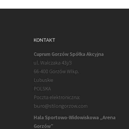
KONTAKT
Cuprum Gorzów Spółka Akcyjna
ul. Walczaka 43j/3
66-400 Gorzów Wlkp.
Lubuskie
POLSKA
Poczta elektroniczna:
biuro@stilongorzow.com
Hala Sportowo-Widowiskowa „Arena
Gorzów”