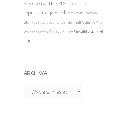
PreZero Grand Prix PLS
reprezentacja
reprezentacja Polski
siatkówka plażowa
Stal Nysa
transfer
Trefl Gdańsk
VNL
Staropolanka
Ślepsk Malow Suwałki
Wojciech Ferens
バレーボ
ール
ARCHIWA
Archiwa