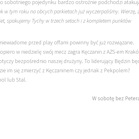
Do sobotniego pojedynku bardzo ostrożnie podchodzi atakuj
ek w tym roku na obcych parkietach już wyczerpaliśmy. Wierzę, 
iet, spakujemy Tychy w trzech setach i z kompletem punktów
niewiadome przed play offami powinny być już rozwiązane.
dopiero w niedzielę swój mecz zagra Kęczanin z AZS-em Krakó
otyczy bezpośrednio naszej drużyny. To liderujący Będzin bę
dzie im się zmierzyć z Kęczaninem czy jednak z Pekpolem?
ol lub Stal.
W sobotę bez Peter