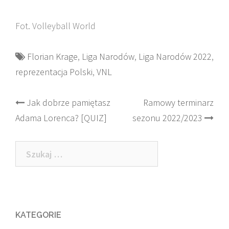
Fot. Volleyball World
Florian Krage
,
Liga Narodów
,
Liga Narodów 2022
,
reprezentacja Polski
,
VNL
Post
Jak dobrze pamiętasz
Ramowy terminarz
Adama Lorenca? [QUIZ]
sezonu 2022/2023
navigation
Szukaj:
KATEGORIE