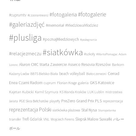
#fotogalerie
#fotogaleria
#cuprumtv
#czasnarewanż
#galeriazdjęć
#memoriał
#MiedziowaMlodziez
#plusliga
#poznajMiedziowych
#pożegnania
#siatkówka
#relacjezmeczu
#szkoły
#WartoPomagac
Adam
Asseco Resovia Rzeszów
Aluron CMC Warta Zawiercie
Barkom
Lorenc
beach volleyball
Cerrad
Każany Lwów
BBTS Bielsko-Biała
Biało-czerwoni
Enea Czarni Radom
galeria
GKS Katowice
cuprum
Florian Krage
Kajetan Kubicki
Kamil Szymura
KS Wanda Kraków
LUK Lublin
mistrzostwa
PreZero Grand Prix PLS
PGE Skra Bełchatów
świata
playoffy
reprezentacja
reprezentacja Polski
Stal Nysa
siatkówka plażowa
Staropolanka
transfer
Trefl Gdańsk
Ślepsk Malow Suwałki
VNL
Wojciech Ferens
バレー
ボール