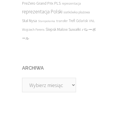
PreZero Grand Prix PLS
reprezentacja
reprezentacja Polski
siatkówka plażowa
Stal Nysa
transfer
Trefl Gdańsk
VNL
Staropolanka
Ślepsk Malow Suwałki
Wojciech Ferens
バレーボ
ール
ARCHIWA
Archiwa