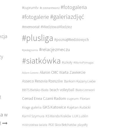
#fotogaleria
#cuprumtv
#czasnarewanż
#galeriazdjęć
#fotogalerie
#memoriał
#MiedziowaMlodziez
#plusliga
kcja
#poznajMiedziowych
#relacjezmeczu
#pożegnania
zy
#siatkówka
#szkoły
#WartoPomagac
Aluron CMC Warta Zawiercie
Adam Lorenc
Asseco Resovia Rzeszów
Barkom Każany Lwów
beach volleyball
BBTS Bielsko-Biała
Biało-czerwoni
!
Cerrad Enea Czarni Radom
cuprum
Florian
galeria
GKS Katowice
Kajetan Kubicki
Krage
ta w
Kamil Szymura
KS Wanda Kraków
LUK Lublin
!
PGE Skra Bełchatów
mistrzostwa świata
playoffy