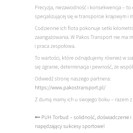
Precyzja, niezawodność i konsekwencja – to c
specjalizującej się w transporcie krajowym i 
Codziennie ich flota pokonuje setki kilometr
zaangażowania. W Pakos Transport nie ma mie
i praca zespołowa.
To wartości, które odnajdujemy również w si
się zgranie, determinacja i pewność, że wsp
Odwiedź stronę naszego partnera:
https://www.pakostransport.pl/
Z dumą mamy ich u swojego boku – razem z 
Post
PUH Torbud – solidność, doświadczenie i
napędzający sukcesy sportowe!
navigation