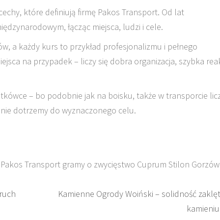
echy, które definiują firmę Pakos Transport. Od lat
międzynarodowym, łącząc miejsca, ludzi i cele.
ów, a każdy kurs to przykład profesjonalizmu i pełnego
jsca na przypadek – liczy się dobra organizacja, szybka rea
atkówce – bo podobnie jak na boisku, także w transporcie lic
ólnie dotrzemy do wyznaczonego celu.
Pakos Transport gramy o zwycięstwo Cuprum Stilon Gorzów
 ruch
Kamienne Ogrody Woiński – solidność zaklę
kamieniu