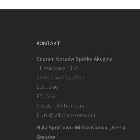
KONTAKT
Cuprum Gorzów Spółka Akcyjna
ul. Walczaka 43j/3
66-400 Gorzów Wlkp.
Lubuskie
POLSKA
Poczta elektroniczna:
biuro@stilongorzow.com
Hala Sportowo-Widowiskowa „Arena
Gorzów”