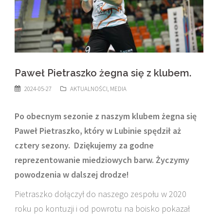
Paweł Pietraszko żegna się z klubem.
2024-05-27
AKTUALNOŚCI
,
MEDIA
Po obecnym sezonie z naszym klubem żegna się
Paweł Pietraszko, który w Lubinie spędził aż
cztery sezony. Dziękujemy za godne
reprezentowanie miedziowych barw. Życzymy
powodzenia w dalszej drodze!
Pietraszko dołączył do naszego zespołu w 2020
roku po kontuzji i od powrotu na boisko pokazał