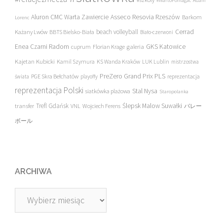
#WartoPomagac
Adam
Asseco Resovia Rzeszów
Aluron CMC Warta Zawiercie
Barkom
Lorenc
beach volleyball
Cerrad
Każany Lwów
BBTS Bielsko-Biała
Biało-czerwoni
Enea Czarni Radom
galeria
GKS Katowice
cuprum
Florian Krage
Kajetan Kubicki
Kamil Szymura
KS Wanda Kraków
LUK Lublin
mistrzostwa
PreZero Grand Prix PLS
PGE Skra Bełchatów
świata
playoffy
reprezentacja
reprezentacja Polski
Stal Nysa
siatkówka plażowa
Staropolanka
transfer
Trefl Gdańsk
Ślepsk Malow Suwałki
VNL
Wojciech Ferens
バレー
ボール
ARCHIWA
Archiwa