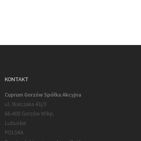
KONTAKT
Cuprum Gorzów Spółka Akcyjna
ul. Walczaka 43j/3
66-400 Gorzów Wlkp.
Lubuskie
POLSKA