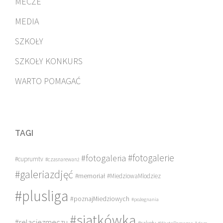
MECZE
MEDIA
SZKOŁY
SZKOŁY KONKURS
WARTO POMAGAĆ
TAGI
#fotogalerie
#fotogaleria
#cuprumtv
#czasnarewanż
#galeriazdjęć
#memoriał
#MiedziowaMlodziez
#plusliga
#poznajMiedziowych
#pożegnania
#siatkówka
#relacjezmeczu
#szkoły