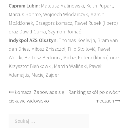
Cuprum Lubin:
Mateusz Malinowski, Keith Pupart,
Marcus Böhme, Wojciech Włodarczyk, Marcin
Możdżonek, Grzegorz Łomacz, Paweł Rusek (libero)
oraz Dawid Gunia, Szymon Romać
Indykpol AZS Olsztyn:
Thomas Koelwijn, Bram van
den Dries, Miłosz Zniszczoł, Filip Stoilović, Paweł
Woicki, Bartosz Bednorz, Michał Potera (libero) oraz
Krzysztof Bieńkowki, Marcin Waliński, Paweł
Adamajtis, Maciej Zajder
Post
Łomacz: Zapowiada się
Ranking szkół po dwóch
ciekawe widowisko
meczach
navigation
Szukaj: