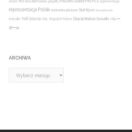
PreZero Grand Prix PLS
PGE Skra Bełchatów
świata
playoffy
reprezentacja
reprezentacja Polski
Stal Nysa
siatkówka plażowa
Staropolanka
transfer
Trefl Gdańsk
Ślepsk Malow Suwałki
VNL
Wojciech Ferens
バレー
ボール
ARCHIWA
Archiwa