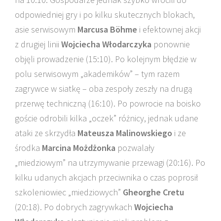
odpowiedniej gry i po kilku skutecznych blokach,
asie serwisowym
Marcusa Böhme
i efektownej akcji
z drugiej linii
Wojciecha Włodarczyka
ponownie
objęli prowadzenie (15:10). Po kolejnym błędzie w
polu serwisowym „akademików” – tym razem
zagrywce w siatkę – oba zespoły zeszły na drugą
przerwę techniczną (16:10). Po powrocie na boisko
goście odrobili kilka „oczek” różnicy, jednak udane
ataki ze skrzydła
Mateusza Malinowskiego
i ze
środka
Marcina Możdżonka
pozwalały
„miedziowym” na utrzymywanie przewagi (20:16). Po
kilku udanych akcjach przeciwnika o czas poprosił
szkoleniowiec „miedziowych”
Gheorghe Cretu
(20:18). Po dobrych zagrywkach
Wojciecha