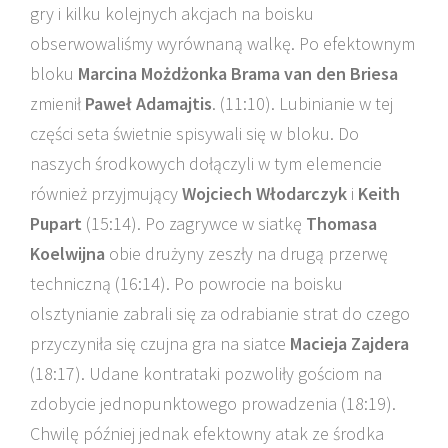
gry i kilku kolejnych akcjach na boisku
obserwowaliśmy wyrównaną walkę. Po efektownym
bloku
Marcina Możdżonka Brama van den Briesa
zmienił
Paweł Adamajtis
. (11:10). Lubinianie w tej
części seta świetnie spisywali się w bloku. Do
naszych środkowych dołączyli w tym elemencie
również przyjmujący
Wojciech Włodarczyk
i
Keith
Pupart
(15:14). Po zagrywce w siatkę
Thomasa
Koelwijna
obie drużyny zeszły na drugą przerwę
techniczną (16:14). Po powrocie na boisku
olsztynianie zabrali się za odrabianie strat do czego
przyczyniła się czujna gra na siatce
Macieja Zajdera
(18:17). Udane kontrataki pozwoliły gościom na
zdobycie jednopunktowego prowadzenia (18:19).
Chwilę później jednak efektowny atak ze środka