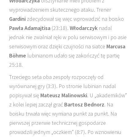
Włodarczyka
olsztynianie mieli problem z
wyprowadzeniem skutecznego ataku. Trener
Gardini
zdecydował się więc wprowadzić na boisko
Pawła Adamajtisa
(23:18).
Włodarczyk
nadal
jednak nie zwalniał ręki w polu serwisowym i po asie
serwisowym oraz dzięki czujności na siatce
Marcusa
Böhme
lubinianom udało się zakończyć tę partię
25:18.
Trzeciego seta oba zespoły rozpoczęły od
wyrównanej gry (3:3). Po stronie lubinian nadal
popisywał się
Mateusz Malinowski
. U „akademików”
z kolei lepiej zaczął grać
Bartosz Bednorz
. Na
boisku trwała więc wymiana punkt za punkt. Na
pierwszej przerwie technicznej gospodarze
prowadzili jednym „oczkiem” (8:7). Po wznowieniu