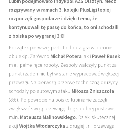
Lubin podejmowało Indykpol AZS Olsztyn. Mecz
rozgrywany w ramach 3. kolejki PlusLigi lepiej
rozpoczęli gospodarze i dzięki temu, że
kontynuowali tę passę do końca, to oni schodzili
z boiska po wygranej 3:0!
Początek pierwszej partii to dobra gra w obronie
obu ekip. Zarówno
Michał Potera
jak i
Paweł Rusek
mieli pełne ręce roboty. Zespoły walczyły punkt za
punkt i żaden nie był w stanie wypracować większej
przewagi. Na pierwszą przerwę techniczną drużyny
schodziły po autowym ataku
Miłosza Zniszczoła
(8:6). Po powrocie na boisko lubinianie zaczęli
zwiększać swoją przewagę dzięki dobrej postawie,
m.in.
Mateusza Malinowskiego
. Dzięki skutecznej
akcji
Wojtka Włodarczyka
z drugiej linii przewaga