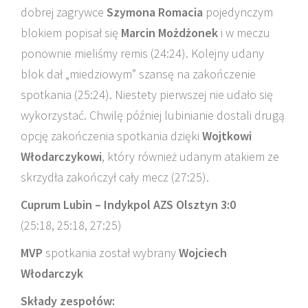
dobrej zagrywce
Szymona Romacia
pojedynczym
blokiem popisał się
Marcin Możdżonek
i w meczu
ponownie mieliśmy remis (24:24). Kolejny udany
blok dał „miedziowym” szansę na zakończenie
spotkania (25:24). Niestety pierwszej nie udało się
wykorzystać. Chwilę później lubinianie dostali drugą
opcję zakończenia spotkania dzięki
Wojtkowi
Włodarczykowi
, który również udanym atakiem ze
skrzydła zakończył cały mecz (27:25).
Cuprum Lubin – Indykpol AZS Olsztyn 3:0
(25:18, 25:18, 27:25)
MVP
spotkania został wybrany
Wojciech
Włodarczyk
Składy zespołów: