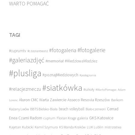
WARTO POMAGAĆ
TAGI
#fotogalerie
#fotogaleria
#cuprumtv
#czasnarewanż
#galeriazdjęć
#memoriał
#MiedziowaMlodziez
#plusliga
#poznajMiedziowych
#pożegnania
#siatkówka
#relacjezmeczu
#szkoły
#WartoPomagac
Adam
Asseco Resovia Rzeszów
Aluron CMC Warta Zawiercie
Barkom
Lorenc
beach volleyball
Cerrad
Każany Lwów
BBTS Bielsko-Biała
Biało-czerwoni
Enea Czarni Radom
galeria
GKS Katowice
cuprum
Florian Krage
Kajetan Kubicki
Kamil Szymura
KS Wanda Kraków
LUK Lublin
mistrzostwa