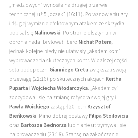
„miedziowych” wynosiła na drugiej przerwie
technicznej już 5 „oczek”. (16:11). Po wznowieniu gry
i długiej wymianie efektownym atakiem ze skrzydła
popisał się
Malinowski
. Po stronie olsztynian w
obronie nadal brylował libero
Michał Potera
,
jednak kolejne błędy nie ułatwiały „akademikom”
wyprowadzenia skutecznych kontr. W dalszej części
seta podopieczni
Gianniego Cretu
zwiększali swoją
przewagę (22:16) po skutecznych akcjach
Keitha
Puparta
i
Wojciecha Włodarczyka
. „Akademicy”
zdecydowali się na zmianę reżysera swojej gry i
Pawła Woickiego
zastąpił 20-letni
Krzysztof
Bieńkowski
. Mimo dobrej postawy
Filipa Stoilovicia
oraz
Bartosza Bednorza
lubinianie utrzymywali się
na prowadzeniu (23:18). Szansę na zakończenie