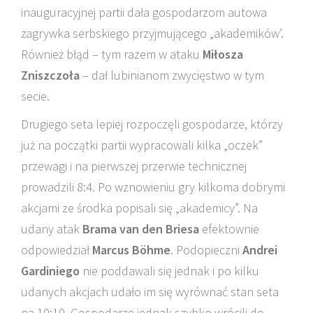
inauguracyjnej partii dała gospodarzom autowa
zagrywka serbskiego przyjmującego „akademików’.
Również błąd – tym razem w ataku
Miłosza
Zniszczoła
– dał lubinianom zwycięstwo w tym
secie.
Drugiego seta lepiej rozpoczęli gospodarze, którzy
już na początki partii wypracowali kilka „oczek”
przewagi i na pierwszej przerwie technicznej
prowadzili 8:4. Po wznowieniu gry kilkoma dobrymi
akcjami ze środka popisali się „akademicy”. Na
udany atak
Brama van den Briesa
efektownie
odpowiedział
Marcus Böhme
. Podopieczni
Andrei
Gardiniego
nie poddawali się jednak i po kilku
udanych akcjach udało im się wyrównać stan seta
na 10:10. Gospodarze jednak szybko wrócili do