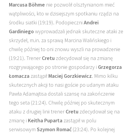
Marcusa Böhme
nie pozwolił olsztynianom mieć
wątpliwości, kto w dzisiejszym spotkaniu rządzi na
środku siatki (19:19). Podopieczni
Andrei
Gardiniego
wyprowadzali jednak skuteczne ataki ze
skrzydeł, m.in. za sprawą Marcina Walińskiego i
chwilę później to oni znowu wyszli na prowadzenie
(19:21). Trener
Cretu
zdecydował się na zmianę
rozgrywającego po stronie gospodarzy i
Grzegorza
Łomacza
zastąpił
Maciej Gorzkiewicz
. Mimo kilku
skutecznych akcji to nasi goście po udanym ataku
Pawła Adamajtisa dostali szansę na zakończenie
tego seta (21:24). Chwilę później po skutecznym
ataku z drugiej linii trener
Cretu
zdecydował się na
zmianę i
Keitha Puparta
zastąpił w polu
serwisowym
Szymon Romać
(23:24). Po kolejnej