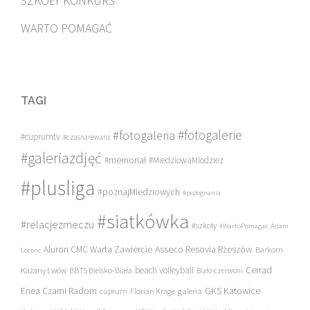
SZKOŁY KONKURS
WARTO POMAGAĆ
TAGI
#fotogalerie
#fotogaleria
#cuprumtv
#czasnarewanż
#galeriazdjęć
#memoriał
#MiedziowaMlodziez
#plusliga
#poznajMiedziowych
#pożegnania
#siatkówka
#relacjezmeczu
#szkoły
#WartoPomagac
Adam
Asseco Resovia Rzeszów
Aluron CMC Warta Zawiercie
Barkom
Lorenc
beach volleyball
Cerrad
Każany Lwów
BBTS Bielsko-Biała
Biało-czerwoni
Enea Czarni Radom
galeria
GKS Katowice
cuprum
Florian Krage