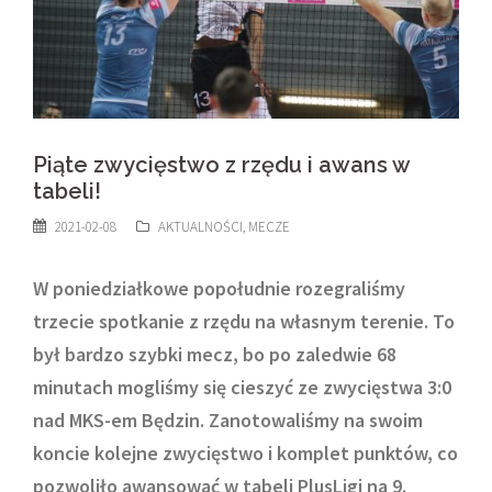
Piąte zwycięstwo z rzędu i awans w
tabeli!
2021-02-08
AKTUALNOŚCI
,
MECZE
W poniedziałkowe popołudnie rozegraliśmy
trzecie spotkanie z rzędu na własnym terenie. To
był bardzo szybki mecz, bo po zaledwie 68
minutach mogliśmy się cieszyć ze zwycięstwa 3:0
nad MKS-em Będzin. Zanotowaliśmy na swoim
koncie kolejne zwycięstwo i komplet punktów, co
pozwoliło awansować w tabeli PlusLigi na 9.