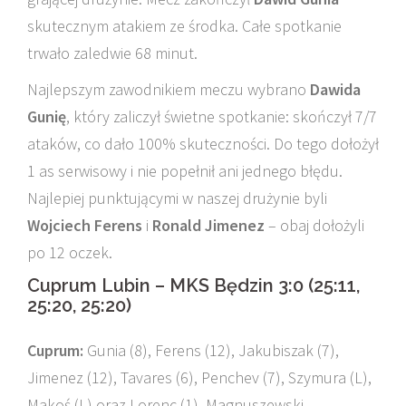
skutecznym atakiem ze środka. Całe spotkanie
trwało zaledwie 68 minut.
Najlepszym zawodnikiem meczu wybrano
Dawida
Gunię
, który zaliczył świetne spotkanie: skończył 7/7
ataków, co dało 100% skuteczności. Do tego dołożył
1 as serwisowy i nie popełnił ani jednego błędu.
Najlepiej punktującymi w naszej drużynie byli
Wojciech Ferens
i
Ronald Jimenez
– obaj dołożyli
po 12 oczek.
Cuprum Lubin – MKS Będzin 3:0 (25:11,
25:20, 25:20)
Cuprum:
Gunia (8), Ferens (12), Jakubiszak (7),
Jimenez (12), Tavares (6), Penchev (7), Szymura (L),
Makoś (L) oraz Lorenc (1), Magnuszewski.