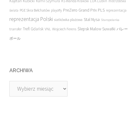
Kajetan Kubicki
Kamil Szymura
KS Wanda Kraków
LUK Lublin
mistrzostwa
PreZero Grand Prix PLS
PGE Skra Bełchatów
świata
playoffy
reprezentacja
reprezentacja Polski
Stal Nysa
siatkówka plażowa
Staropolanka
transfer
Trefl Gdańsk
Ślepsk Malow Suwałki
VNL
Wojciech Ferens
バレー
ボール
ARCHIWA
Archiwa