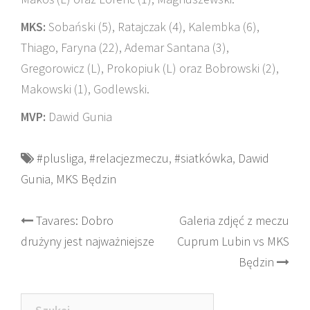
MKS:
Sobański (5), Ratajczak (4), Kalembka (6),
Thiago, Faryna (22), Ademar Santana (3),
Gregorowicz (L), Prokopiuk (L) oraz Bobrowski (2),
Makowski (1), Godlewski.
MVP:
Dawid Gunia
#plusliga
,
#relacjezmeczu
,
#siatkówka
,
Dawid
Gunia
,
MKS Będzin
Post
Tavares: Dobro
Galeria zdjęć z meczu
drużyny jest najważniejsze
Cuprum Lubin vs MKS
navigation
Będzin
Szukaj: