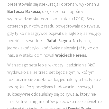
prezentowała się asekuracja i obrona w wykonaniu
Bartosza Makosia
, dzięki czemu mogliśmy
wyprowadzać skuteczne kontrataki (17:10). Seria
czterech punktów z rzędu powędrowała do rywala,
gdy tylko na zagrywce pojawił się najlepiej serwujący
będziński zawodnik –
Rafał Faryna
. Na tym się
jednak skończyło i końcówka należała już tylko do
nas, a w ataku dominował
Wojciech Ferens
.
W trzeciego seta lepiej wkroczyli będzinianie (4:6).
Wydawało się, że trzeci set będzie tym, w którym
rozpocznie się zacięta walka, jednak było tak tylko z
początku. Rozpoczęliśmy budowanie przewagi i
sukcesywnie oddalaliśmy się od rywala, który nie
miał żadnych argumentów przeciwko naszej świetnie
grającej drużynie. Mecz zakończył
Dawid Gunia