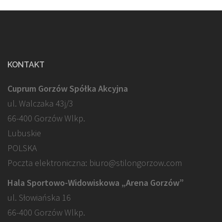
KONTAKT
Cuprum Gorzów Spółka Akcyjna
ul. Walczaka 43j/3
66-400 Gorzów Wlkp.
Lubuskie
POLSKA
Poczta elektroniczna: biuro@stilongorzow.com
Hala Sportowo-Widowiskowa „Arena Gorzów”
ul. Słowiańska 16
66-400 Gorzów Wlkp.