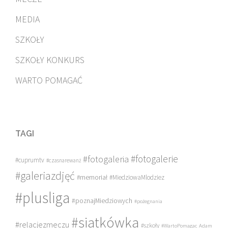
MEDIA
SZKOŁY
SZKOŁY KONKURS
WARTO POMAGAĆ
TAGI
#fotogalerie
#fotogaleria
#cuprumtv
#czasnarewanż
#galeriazdjęć
#memoriał
#MiedziowaMlodziez
#plusliga
#poznajMiedziowych
#pożegnania
#siatkówka
#relacjezmeczu
#szkoły
#WartoPomagac
Adam