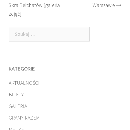
Skra Bełchatów [galeria
Warszawie
navigation
zdjęć]
Szukaj:
KATEGORIE
AKTUALNOŚCI
BILETY
GALERIA
GRAMY RAZEM
MECZE