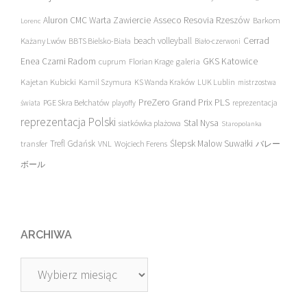
Asseco Resovia Rzeszów
Aluron CMC Warta Zawiercie
Barkom
Lorenc
beach volleyball
Cerrad
Każany Lwów
BBTS Bielsko-Biała
Biało-czerwoni
Enea Czarni Radom
galeria
GKS Katowice
cuprum
Florian Krage
Kajetan Kubicki
Kamil Szymura
KS Wanda Kraków
LUK Lublin
mistrzostwa
PreZero Grand Prix PLS
PGE Skra Bełchatów
świata
playoffy
reprezentacja
reprezentacja Polski
Stal Nysa
siatkówka plażowa
Staropolanka
transfer
Trefl Gdańsk
Ślepsk Malow Suwałki
VNL
Wojciech Ferens
バレー
ボール
ARCHIWA
Archiwa