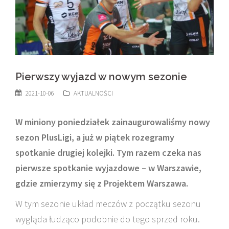
Pierwszy wyjazd w nowym sezonie
2021-10-06
AKTUALNOŚCI
W miniony poniedziałek zainaugurowaliśmy nowy
sezon PlusLigi, a już w piątek rozegramy
spotkanie drugiej kolejki. Tym razem czeka nas
pierwsze spotkanie wyjazdowe – w Warszawie,
gdzie zmierzymy się z Projektem Warszawa.
W tym sezonie układ meczów z początku sezonu
wygląda łudząco podobnie do tego sprzed roku.