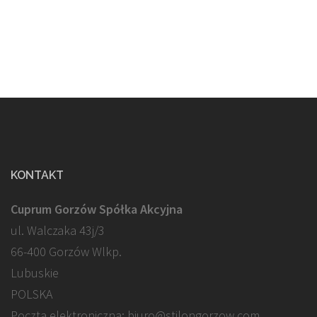
KONTAKT
Cuprum Gorzów Spółka Akcyjna
ul. Walczaka 43j/3
66-400 Gorzów Wlkp.
Lubuskie
POLSKA
Poczta elektroniczna: biuro@stilongorzow.com