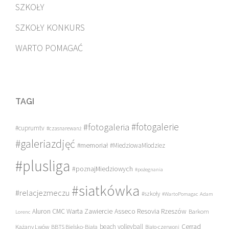
SZKOŁY
SZKOŁY KONKURS
WARTO POMAGAĆ
TAGI
#fotogalerie
#fotogaleria
#cuprumtv
#czasnarewanż
#galeriazdjęć
#memoriał
#MiedziowaMlodziez
#plusliga
#poznajMiedziowych
#pożegnania
#siatkówka
#relacjezmeczu
#szkoły
#WartoPomagac
Adam
Asseco Resovia Rzeszów
Aluron CMC Warta Zawiercie
Barkom
Lorenc
beach volleyball
Cerrad
Każany Lwów
BBTS Bielsko-Biała
Biało-czerwoni