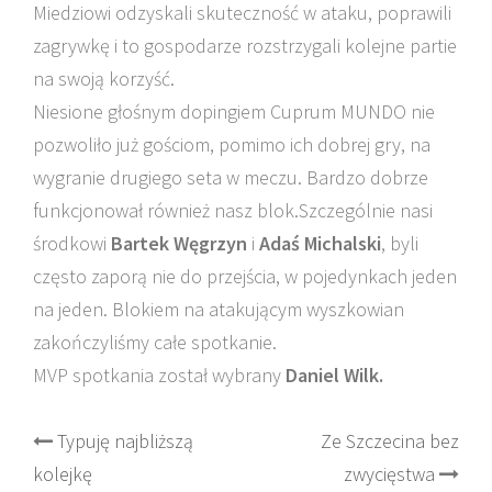
Miedziowi odzyskali skuteczność w ataku, poprawili
zagrywkę i to gospodarze rozstrzygali kolejne partie
na swoją korzyść.
Niesione głośnym dopingiem Cuprum MUNDO nie
pozwoliło już gościom, pomimo ich dobrej gry, na
wygranie drugiego seta w meczu. Bardzo dobrze
funkcjonował również nasz blok.Szczególnie nasi
środkowi
Bartek Węgrzyn
i
Adaś
Michalski
, byli
często zaporą nie do przejścia, w pojedynkach jeden
na jeden. Blokiem na atakującym wyszkowian
zakończyliśmy całe spotkanie.
MVP spotkania został wybrany
Daniel Wilk.
Post
Typuję najbliższą
Ze Szczecina bez
kolejkę
zwycięstwa
navigation