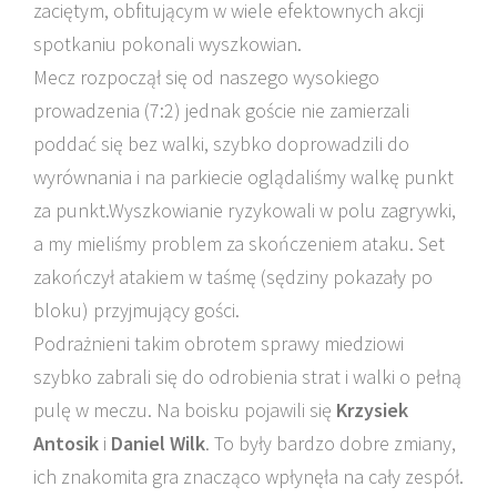
zaciętym, obfitującym w wiele efektownych akcji
spotkaniu pokonali wyszkowian.
Mecz rozpoczął się od naszego wysokiego
prowadzenia (7:2) jednak goście nie zamierzali
poddać się bez walki, szybko doprowadzili do
wyrównania i na parkiecie oglądaliśmy walkę punkt
za punkt.Wyszkowianie ryzykowali w polu zagrywki,
a my mieliśmy problem za skończeniem ataku. Set
zakończył atakiem w taśmę (sędziny pokazały po
bloku) przyjmujący gości.
Podrażnieni takim obrotem sprawy miedziowi
szybko zabrali się do odrobienia strat i walki o pełną
pulę w meczu. Na boisku pojawili się
Krzysiek
Antosik
i
Daniel Wilk
. To były bardzo dobre zmiany,
ich znakomita gra znacząco wpłynęła na cały zespół.