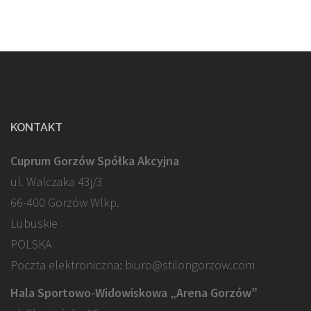
KONTAKT
Cuprum Gorzów Spółka Akcyjna
ul. Walczaka 43j/3
66-400 Gorzów Wlkp.
Lubuskie
POLSKA
Poczta elektroniczna: biuro@stilongorzow.com
Hala Sportowo-Widowiskowa „Arena Gorzów”