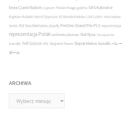
Enea Czarni Radom
galeria
GKS Katowice
cuprum
Florian Krage
Kajetan Kubicki
Kamil Szymura
KS Wanda Kraków
LUK Lublin
mistrzostwa
PreZero Grand Prix PLS
PGE Skra Bełchatów
świata
playoffy
reprezentacja
reprezentacja Polski
Stal Nysa
siatkówka plażowa
Staropolanka
transfer
Trefl Gdańsk
Ślepsk Malow Suwałki
VNL
Wojciech Ferens
バレー
ボール
ARCHIWA
Archiwa