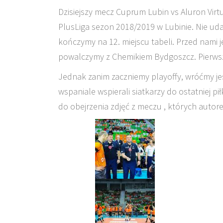
Dzisiejszy mecz Cuprum Lubin vs Aluron Vir
PlusLiga sezon 2018/2019 w Lubinie. Nie uda
kończymy na 12. miejscu tabeli. Przed nami j
powalczymy z Chemikiem Bydgoszcz. Pierwszy
Jednak zanim zaczniemy playoffy, wróćmy je
wspaniale wspierali siatkarzy do ostatniej 
do obejrzenia zdjęć z meczu , których autor