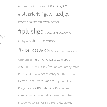
#fotogaleria
#cuprumtv
#czasnarewanż
#galeriazdjęć
#fotogalerie
#memoriał
#MiedziowaMlodziez
#plusliga
#poznajMiedziowych
użyn
#relacjezmeczu
#pożegnania
y
#siatkówka
#szkoły
#WartoPomagac
Aluron CMC Warta Zawiercie
Adam Lorenc
Asseco Resovia Rzeszów
Barkom Każany Lwów
beach volleyball
BBTS Bielsko-Biała
Biało-czerwoni
Cerrad Enea Czarni Radom
cuprum
Florian
galeria
GKS Katowice
Kajetan Kubicki
Krage
Kamil Szymura
KS Wanda Kraków
LUK Lublin
PGE Skra Bełchatów
mistrzostwa świata
playoffy