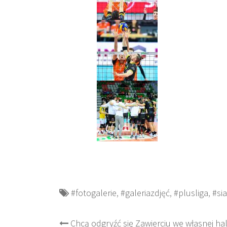
#fotogalerie
,
#galeriazdjęć
,
#plusliga
,
#si
Post
Chcą odgryźć się Zawierciu we własnej hal