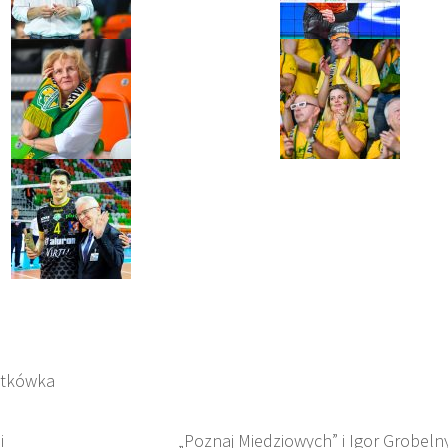
atkówka
i
„Poznaj Miedziowych” i Igor Grobeln