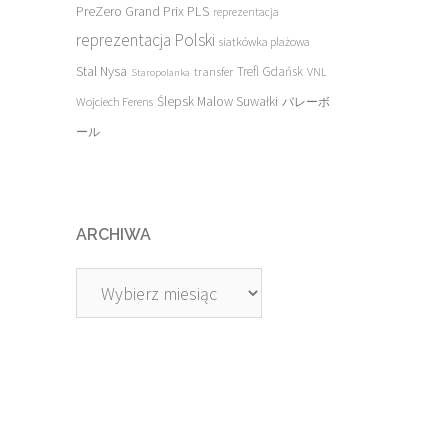
PreZero Grand Prix PLS
reprezentacja
reprezentacja Polski
siatkówka plażowa
Stal Nysa
transfer
Trefl Gdańsk
VNL
Staropolanka
Ślepsk Malow Suwałki
Wojciech Ferens
バレーボ
ール
ARCHIWA
Archiwa