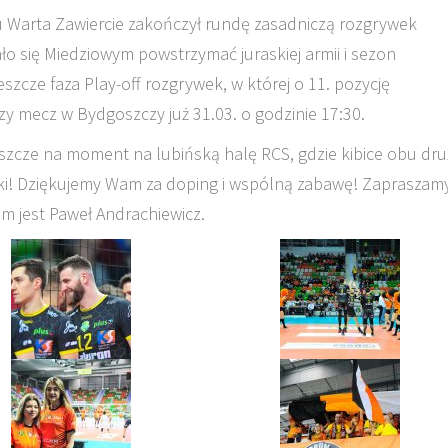
tu Warta Zawiercie zakończył rundę zasadniczą rozgrywek
ło się Miedziowym powstrzymać juraskiej armii i sezon
eszcze faza Play-off rozgrywek, w której o 11. pozycję
 mecz w Bydgoszczy już 31.03. o godzinie 17:30.
szcze na moment na lubińską halę RCS, gdzie kibice obu dr
piłki! Dziękujemy Wam za doping i wspólną zabawę! Zapraszam
em jest Paweł Andrachiewicz.