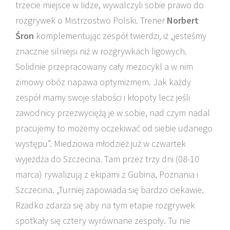
trzecie miejsce w lidze, wywalczyli sobie prawo do
rozgrywek o Mistrzostwo Polski. Trener
Norbert
Śron
komplementując zespół twierdzi, iż „jesteśmy
znacznie silniejsi niż w rozgrywkach ligowych.
Solidnie przepracowany cały mezocykl a w nim
zimowy obóz napawa optymizmem. Jak każdy
zespół mamy swoje słabości i kłopoty lecz jeśli
zawodnicy przezwyciężą je w sobie, nad czym nadal
pracujemy to możemy oczekiwać od siebie udanego
występu”. Miedziowa młodzież już w czwartek
wyjeżdża do Szczecina. Tam przez trzy dni (08-10
marca) rywalizują z ekipami z Gubina, Poznania i
Szczecina. „Turniej zapowiada się bardzo ciekawie.
Rzadko zdarza się aby na tym etapie rozgrywek
spotkały się cztery wyrównane zespoły. Tu nie