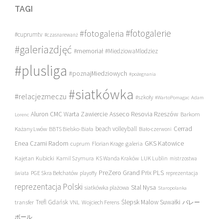
TAGI
#fotogalerie
#fotogaleria
#cuprumtv
#czasnarewanż
#galeriazdjęć
#memoriał
#MiedziowaMlodziez
#plusliga
#poznajMiedziowych
#pożegnania
#siatkówka
#relacjezmeczu
#szkoły
#WartoPomagac
Adam
Asseco Resovia Rzeszów
Aluron CMC Warta Zawiercie
Barkom
Lorenc
beach volleyball
Cerrad
Każany Lwów
BBTS Bielsko-Biała
Biało-czerwoni
Enea Czarni Radom
galeria
GKS Katowice
cuprum
Florian Krage
Kajetan Kubicki
Kamil Szymura
KS Wanda Kraków
LUK Lublin
mistrzostwa
PreZero Grand Prix PLS
PGE Skra Bełchatów
świata
playoffy
reprezentacja
reprezentacja Polski
Stal Nysa
siatkówka plażowa
Staropolanka
transfer
Trefl Gdańsk
Ślepsk Malow Suwałki
VNL
Wojciech Ferens
バレー
ボール