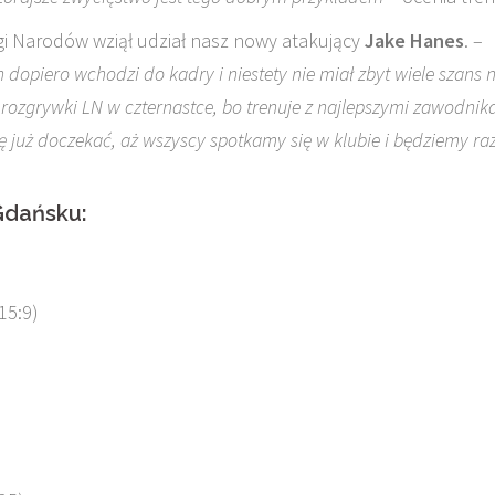
igi Narodów wziął udział nasz nowy atakujący
Jake Hanes
. –
dopiero wchodzi do kadry i niestety nie miał zbyt wiele szans 
łe rozgrywki LN w czternastce, bo trenuje z najlepszymi zawodnik
ię już doczekać, aż wszyscy spotkamy się w klubie i będziemy r
Gdańsku:
 15:9)