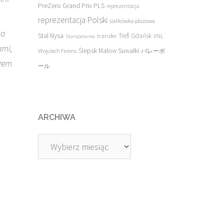
PreZero Grand Prix PLS
reprezentacja
reprezentacja Polski
siatkówka plażowa
na
Stal Nysa
transfer
Trefl Gdańsk
VNL
Staropolanka
ami,
Ślepsk Malow Suwałki
Wojciech Ferens
バレーボ
azem
ール
ARCHIWA
Archiwa