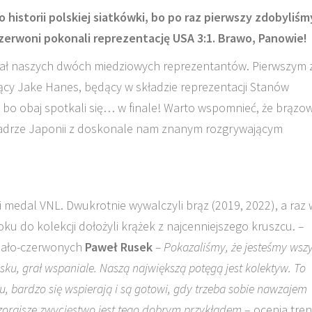
historii polskiej siatkówki, bo po raz pierwszy zdobyliśm
czerwoni pokonali reprezentację USA 3:1. Brawo, Panowie!
ział naszych dwóch miedziowych reprezentantów. Pierwszym 
jący Jake Hanes, będący w składzie reprezentacji Stanów
, bo obaj spotkali się… w finale! Warto wspomnieć, że brązo
 kadrze Japonii z doskonale nam znanym rozgrywającym
 medal VNL. Dwukrotnie wywalczyli brąz (2019, 2022), a raz 
ku do kolekcji dołożyli krążek z najcenniejszego kruszcu.
–
iało-czerwonych
Paweł Rusek
– Pokazaliśmy, że jesteśmy wsz
isku, grał wspaniale. Naszą największą potęgą jest kolektyw. To
, bardzo się wspierają i są gotowi, gdy trzeba sobie nawzajem
czorajsze zwycięstwo jest tego dobrym przykładem
– ocenia tren