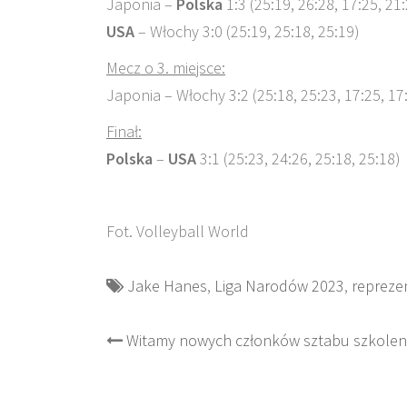
Japonia –
Polska
1:3 (25:19, 26:28, 17:25, 21
USA
– Włochy 3:0 (25:19, 25:18, 25:19)
Mecz o 3. miejsce:
Japonia – Włochy 3:2 (25:18, 25:23, 17:25, 17:
Finał:
Polska
–
USA
3:1 (25:23, 24:26, 25:18, 25:18)
Fot. Volleyball World
Jake Hanes
,
Liga Narodów 2023
,
reprezen
Post
Witamy nowych członków sztabu szkolen
navigation