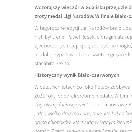
Wczorajszy wieczór w Gdańsku przejdzie do 
złoty medal Ligi Narodów. W finale Biało-
W tegorocznej edycji Ligi Narodów brało ud
nich był trener Paweł Rusek, a drugim ataku
Zjednoczonych. Lepiej się zdarzyć nie mogło
medal przypadł w udziale świetnie grającej
Masahiro Sekitą.
Historyczny wynik Biało-czerwonych
W ostatnich latach co roku Polacy zdobywali
2021 roku odebrali srebrne medale. W tym ro
Zagraliśmy fantastycznie! –
ocenia postawę B
jedną wielką drużyną i obojętnie, kto był na bo
grupa chłopaków, którzy idą w jednym kierunku
pomóc. Z tego wynikają sukcesy i myślę, że w