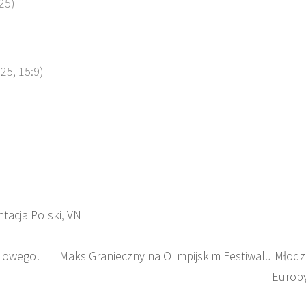
:25)
25, 15:9)
tacja Polski
,
VNL
iowego!
Maks Granieczny na Olimpijskim Festiwalu Młodz
Europ