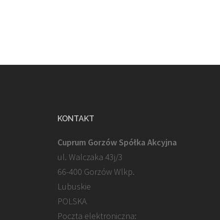
KONTAKT
Cuprum Gorzów Spółka Akcyjna
ul. Walczaka 43j/3
66-400 Gorzów Wlkp.
Lubuskie
POLSKA
Poczta elektroniczna: