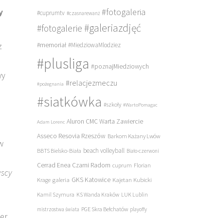
#fotogaleria
y
#cuprumtv
#czasnarewanż
#galeriazdjęć
#fotogalerie
z
#memoriał
#MiedziowaMlodziez
#plusliga
#poznajMiedziowych
wy
#relacjezmeczu
#pożegnania
#siatkówka
#szkoły
#WartoPomagac
Aluron CMC Warta Zawiercie
Adam Lorenc
Asseco Resovia Rzeszów
Barkom Każany Lwów
w
beach volleyball
BBTS Bielsko-Biała
Biało-czerwoni
Cerrad Enea Czarni Radom
cuprum
Florian
yscy
galeria
GKS Katowice
Kajetan Kubicki
Krage
Kamil Szymura
KS Wanda Kraków
LUK Lublin
PGE Skra Bełchatów
mistrzostwa świata
playoffy
er.