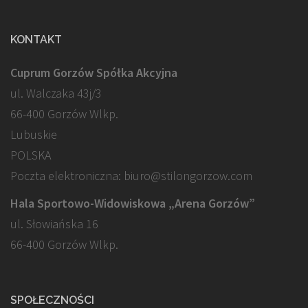
KONTAKT
Cuprum Gorzów Spółka Akcyjna
ul. Walczaka 43j/3
66-400 Gorzów Wlkp.
Lubuskie
POLSKA
Poczta elektroniczna: biuro@stilongorzow.com
Hala Sportowo-Widowiskowa „Arena Gorzów”
ul. Słowiańska 16
66-400 Gorzów Wlkp.
SPOŁECZNOŚCI