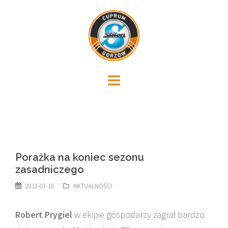
Skip
to
content
Porażka na koniec sezonu
zasadniczego
2013-03-18
AKTUALNOŚCI
Robert Prygiel
w ekipie gospodarzy zagrał bardzo