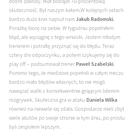
dobre zawody. Miał bodajże 70-procentową
skuteczność. Był naszym katem.W kolejnych setach
bardzo dużo krwi napsuł nam
Jakub Radomski.
Porażkę biorę na siebie. W tygodniu popełniłem
błąd, ale wyciągnę z tego wnioski. Jestem młodym
trenerem i potrafię przyznać się do błędu. Teraz
cztery dni odpoczynku, a potem szykujemy się do
play off – podsumował trener
Paweł Szabelski
.
Pomimo tego, że miedziowi popełnili w całym meczu
bardzo mało błędów własnych, to nie mogli
nawiązać walki z konsekwentnie grającym liderem
rozgrywek. Skuteczna gra w ataku
Daniela Wilka
również na niewiele się zdała. Gospodarze mieli zbyt
wiele atutów po swoje stronie w tym dniu, po prostu
byli zespołem lepszym.