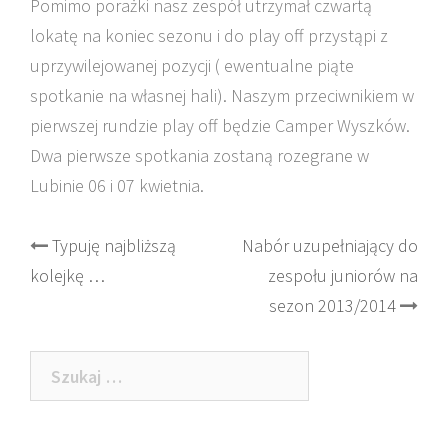
Pomimo porażki nasz zespół utrzymał czwartą
lokatę na koniec sezonu i do play off przystąpi z
uprzywilejowanej pozycji ( ewentualne piąte
spotkanie na własnej hali). Naszym przeciwnikiem w
pierwszej rundzie play off będzie Camper Wyszków.
Dwa pierwsze spotkania zostaną rozegrane w
Lubinie 06 i 07 kwietnia.
Post
Typuję najbliższą
Nabór uzupełniający do
kolejkę …
zespołu juniorów na
navigation
sezon 2013/2014
Szukaj: