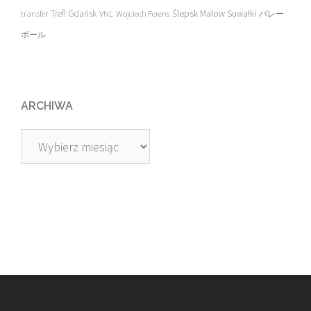
transfer
Trefl Gdańsk
Ślepsk Malow Suwałki
VNL
Wojciech Ferens
バレー
ボール
ARCHIWA
Archiwa