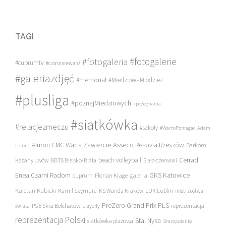
TAGI
#fotogalerie
#fotogaleria
#cuprumtv
#czasnarewanż
#galeriazdjęć
#memoriał
#MiedziowaMlodziez
#plusliga
#poznajMiedziowych
#pożegnania
#siatkówka
#relacjezmeczu
#szkoły
#WartoPomagac
Adam
Asseco Resovia Rzeszów
Aluron CMC Warta Zawiercie
Barkom
Lorenc
beach volleyball
Cerrad
Każany Lwów
BBTS Bielsko-Biała
Biało-czerwoni
Enea Czarni Radom
galeria
GKS Katowice
cuprum
Florian Krage
Kajetan Kubicki
Kamil Szymura
KS Wanda Kraków
LUK Lublin
mistrzostwa
PreZero Grand Prix PLS
PGE Skra Bełchatów
świata
playoffy
reprezentacja
reprezentacja Polski
Stal Nysa
siatkówka plażowa
Staropolanka