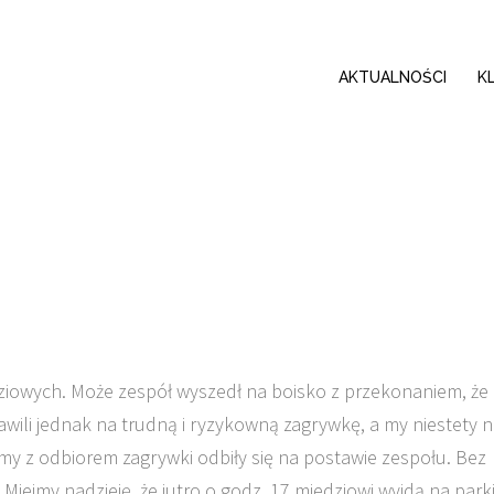
AKTUALNOŚCI
K
ziowych. Może zespół wyszedł na boisko z przekonaniem, że
ili jednak na trudną i ryzykowną zagrywkę, a my niestety n
 z odbiorem zagrywki odbiły się na postawie zespołu. Bez
. Miejmy nadzieję, że jutro o godz. 17 miedziowi wyjdą na park