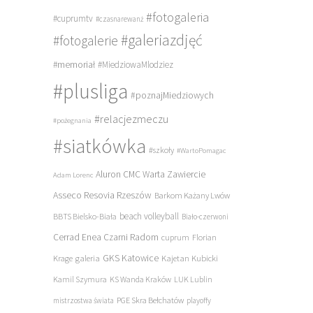
#fotogaleria
#cuprumtv
#czasnarewanż
#galeriazdjęć
#fotogalerie
#memoriał
#MiedziowaMlodziez
#plusliga
#poznajMiedziowych
#relacjezmeczu
#pożegnania
#siatkówka
#szkoły
#WartoPomagac
Aluron CMC Warta Zawiercie
Adam Lorenc
Asseco Resovia Rzeszów
Barkom Każany Lwów
beach volleyball
BBTS Bielsko-Biała
Biało-czerwoni
Cerrad Enea Czarni Radom
cuprum
Florian
galeria
GKS Katowice
Kajetan Kubicki
Krage
Kamil Szymura
KS Wanda Kraków
LUK Lublin
PGE Skra Bełchatów
mistrzostwa świata
playoffy