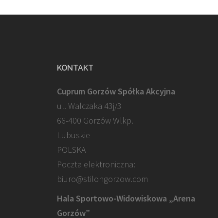
KONTAKT
Cuprum Gorzów Spółka Akcyjna
ul. Walczaka 43j/3
66-400 Gorzów Wlkp.
Lubuskie
POLSKA
Poczta elektroniczna:
biuro@stilongorzow.com
Hala Sportowo-Widowiskowa „Arena
Gorzów”