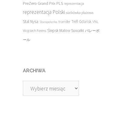
PreZero Grand Prix PLS
reprezentacja
reprezentacja Polski
siatkówka plażowa
Stal Nysa
transfer
Trefl Gdańsk
VNL
Staropolanka
Ślepsk Malow Suwałki
Wojciech Ferens
バレーボ
ール
ARCHIWA
Archiwa