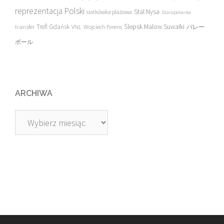
reprezentacja Polski
Stal Nysa
siatkówka plażowa
Staropolanka
transfer
Trefl Gdańsk
Ślepsk Malow Suwałki
VNL
Wojciech Ferens
バレー
ボール
ARCHIWA
Archiwa