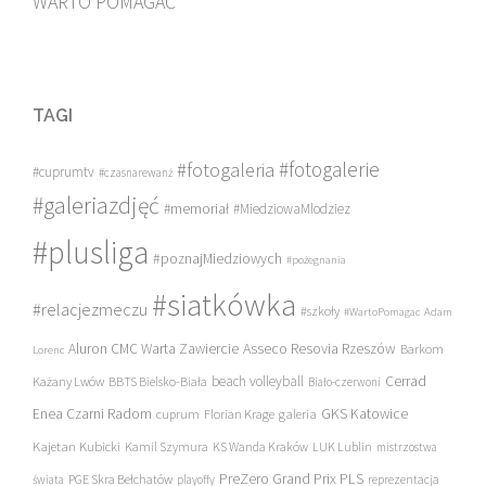
WARTO POMAGAĆ
TAGI
#fotogalerie
#fotogaleria
#cuprumtv
#czasnarewanż
#galeriazdjęć
#memoriał
#MiedziowaMlodziez
#plusliga
#poznajMiedziowych
#pożegnania
#siatkówka
#relacjezmeczu
#szkoły
#WartoPomagac
Adam
Asseco Resovia Rzeszów
Aluron CMC Warta Zawiercie
Barkom
Lorenc
beach volleyball
Cerrad
Każany Lwów
BBTS Bielsko-Biała
Biało-czerwoni
Enea Czarni Radom
galeria
GKS Katowice
cuprum
Florian Krage
Kajetan Kubicki
Kamil Szymura
KS Wanda Kraków
LUK Lublin
mistrzostwa
PreZero Grand Prix PLS
PGE Skra Bełchatów
świata
playoffy
reprezentacja