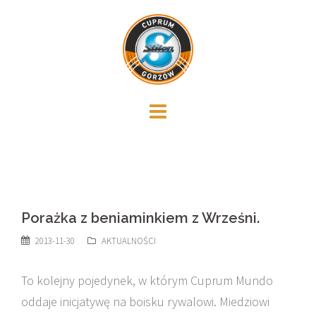
Skip
to
content
Porażka z beniaminkiem z Wrześni.
2013-11-30
AKTUALNOŚCI
To kolejny pojedynek, w którym Cuprum Mundo
oddaje inicjatywę na boisku rywalowi. Miedziowi