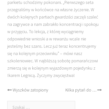
parkietu schodzimy pokonani. „Pierwszego seta
przegraliśmy w końcówce na własne życzenie. W
dwóch kolejnych partiach gwardziści zaczęli szaleć
na zagrywce a nam zabrakło koncentracji i spokoju
w przyjęciu. To lekcja, z której wyciągniemy
odpowiednie wnioski a w rewanżu wcale nie
jesteśmy bez szans. Lecz już teraz koncentrujemy
się na kolejnym przeciwniku” – mówi nasz
szkoleniowiec. W najbliższą sobotę pomarańczowi
zmierzą się w kolejnym wyjazdowym pojedynku z
Ikarem Legnicą. Życzymy zwycięstwa!
Post
Wyszków zatopiony
Kilka pytań do …
navigation
Szukaj: