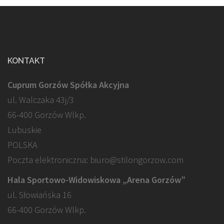
KONTAKT
Cuprum Gorzów Spółka Akcyjna
ul. Walczaka 43j/3
66-400 Gorzów Wlkp.
Lubuskie
POLSKA
Poczta elektroniczna: biuro@stilongorzow.com
Hala Sportowo-Widowiskowa „Arena Gorzów”
ul. Słowiańska 16
66-400 Gorzów Wlkp.