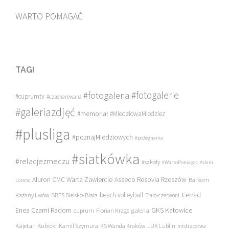
WARTO POMAGAĆ
TAGI
#fotogalerie
#fotogaleria
#cuprumtv
#czasnarewanż
#galeriazdjęć
#memoriał
#MiedziowaMlodziez
#plusliga
#poznajMiedziowych
#pożegnania
#siatkówka
#relacjezmeczu
#szkoły
#WartoPomagac
Adam
Asseco Resovia Rzeszów
Aluron CMC Warta Zawiercie
Barkom
Lorenc
beach volleyball
Cerrad
Każany Lwów
BBTS Bielsko-Biała
Biało-czerwoni
Enea Czarni Radom
galeria
GKS Katowice
cuprum
Florian Krage
Kajetan Kubicki
Kamil Szymura
KS Wanda Kraków
LUK Lublin
mistrzostwa