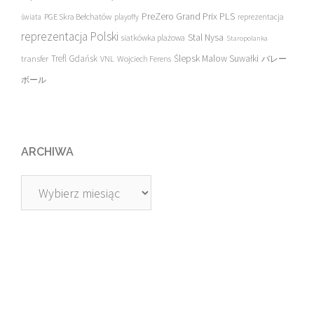
PreZero Grand Prix PLS
PGE Skra Bełchatów
świata
playoffy
reprezentacja
reprezentacja Polski
Stal Nysa
siatkówka plażowa
Staropolanka
transfer
Trefl Gdańsk
Ślepsk Malow Suwałki
VNL
Wojciech Ferens
バレー
ボール
ARCHIWA
Archiwa