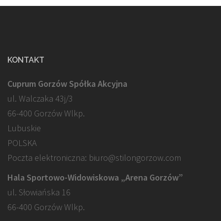
KONTAKT
Cuprum Gorzów Spółka Akcyjna
ul. Walczaka 43j/3
66-400 Gorzów Wlkp.
Lubuskie
POLSKA
Poczta elektroniczna: biuro@stilongorzow.com
Hala Sportowo-Widowiskowa „Arena Gorzów”
ul. Słowiańska 16
66-400 Gorzów Wlkp.