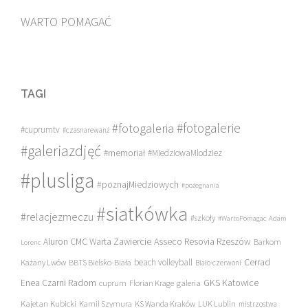
WARTO POMAGAĆ
TAGI
#fotogalerie
#fotogaleria
#cuprumtv
#czasnarewanż
#galeriazdjęć
#memoriał
#MiedziowaMlodziez
#plusliga
#poznajMiedziowych
#pożegnania
#siatkówka
#relacjezmeczu
#szkoły
#WartoPomagac
Adam
Asseco Resovia Rzeszów
Aluron CMC Warta Zawiercie
Barkom
Lorenc
beach volleyball
Cerrad
Każany Lwów
BBTS Bielsko-Biała
Biało-czerwoni
Enea Czarni Radom
galeria
GKS Katowice
cuprum
Florian Krage
Kajetan Kubicki
Kamil Szymura
KS Wanda Kraków
LUK Lublin
mistrzostwa