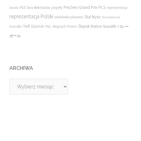
PreZero Grand Prix PLS
PGE Skra Bełchatów
świata
playoffy
reprezentacja
reprezentacja Polski
Stal Nysa
siatkówka plażowa
Staropolanka
transfer
Trefl Gdańsk
Ślepsk Malow Suwałki
VNL
Wojciech Ferens
バレー
ボール
ARCHIWA
Archiwa