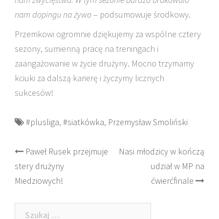
nam dopingu na żywo
– podsumowuje środkowy.
Przemkowi ogromnie dziękujemy za wspólne cztery
sezony, sumienną pracę na treningach i
zaangażowanie w życie drużyny. Mocno trzymamy
kciuki za dalszą karierę i życzymy licznych
sukcesów!
#plusliga
,
#siatkówka
,
Przemysław Smoliński
Post
Paweł Rusek przejmuje
Nasi młodzicy w kończą
stery drużyny
udział w MP na
navigation
Miedziowych!
ćwierćfinale
Szukaj: