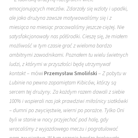
emocjonujących meczów. Zdarzały się wzloty i upadki,
ale jako drużyna zawsze motywowaliśmy się i z
miesiąca na miesiąc pracowaliśmy jeszcze ciężej. Nie
satysfakcjonowały nas półśrodki. Cieszę się, że miałem
możliwość w tym czasie grać z wieloma bardzo
ambitnymi zawodnikami. Poznałem tu wielu świetnych
ludzi, z którymi w przyszłości będę utrzymywał
kontakt
– mówi
Przemysław Smoliński
–
Z pobytu w
Lubinie na pewno zapamiętam Kibiców, którzy są
sercem tej drużyny. Za każdym razem dawali z siebie
100% i wspierali nas jak prawdziwi miłośnicy siatkówki
– dumni po zwycięstwie, wierni po porażce. Tylko Oni
byli w stanie w nocy przyjechać pod halę, gdy
wracaliśmy z wyjazdowego meczu i pogratulować
nam zwycięstwa. W tym sezonie bardzo brakowało