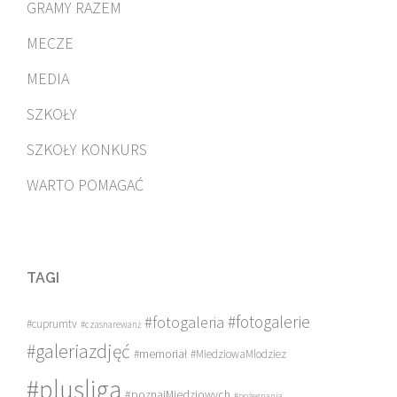
GRAMY RAZEM
MECZE
MEDIA
SZKOŁY
SZKOŁY KONKURS
WARTO POMAGAĆ
TAGI
#fotogalerie
#fotogaleria
#cuprumtv
#czasnarewanż
#galeriazdjęć
#memoriał
#MiedziowaMlodziez
#plusliga
#poznajMiedziowych
#pożegnania