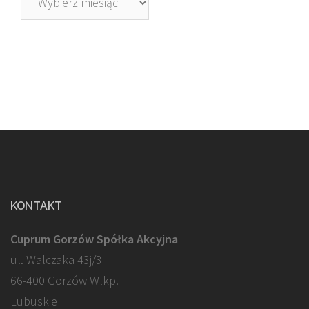
KONTAKT
Cuprum Gorzów Spółka Akcyjna
ul. Walczaka 43j/3
66-400 Gorzów Wlkp.
Lubuskie