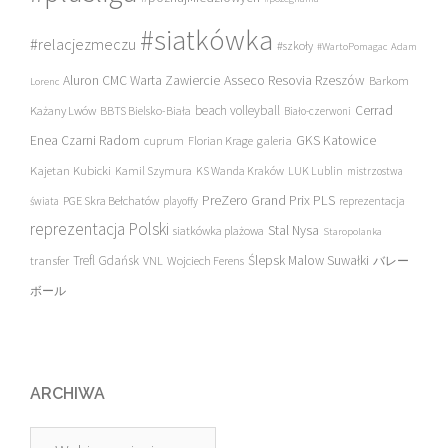
#siatkówka
#relacjezmeczu
#szkoły
#WartoPomagac
Adam
Asseco Resovia Rzeszów
Aluron CMC Warta Zawiercie
Barkom
Lorenc
beach volleyball
Cerrad
Każany Lwów
BBTS Bielsko-Biała
Biało-czerwoni
Enea Czarni Radom
galeria
GKS Katowice
cuprum
Florian Krage
Kajetan Kubicki
Kamil Szymura
KS Wanda Kraków
LUK Lublin
mistrzostwa
PreZero Grand Prix PLS
PGE Skra Bełchatów
świata
playoffy
reprezentacja
reprezentacja Polski
Stal Nysa
siatkówka plażowa
Staropolanka
transfer
Trefl Gdańsk
Ślepsk Malow Suwałki
VNL
Wojciech Ferens
バレー
ボール
ARCHIWA
Archiwa