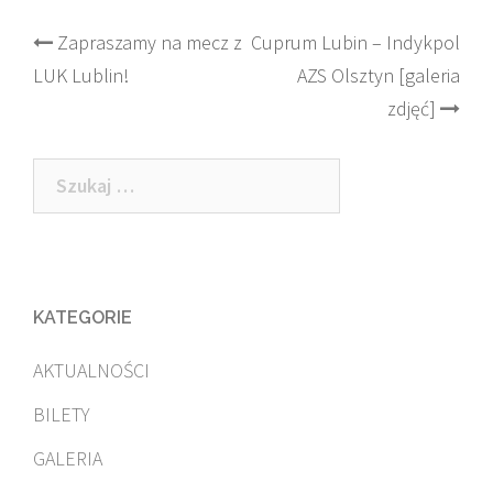
Post
Zapraszamy na mecz z
Cuprum Lubin – Indykpol
LUK Lublin!
AZS Olsztyn [galeria
navigation
zdjęć]
Szukaj:
KATEGORIE
AKTUALNOŚCI
BILETY
GALERIA