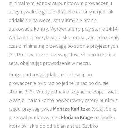
minimalnym jedno-dwupunktowym prowadzeniu
utrzymywali się goście (9:7). Nie daliśmy im jednak
oddalić się na więcej, staraliśmy się bronić i
atakować z kontry. Wyrównaliśmy przy stanie 14:14.
Walka dalej toczyła się blisko remisu, ale jednak cały
czas z minimalną przewagą po stronie przyjezdnych
(21:19). Dwa oczka przewagi dowieźli oni do końca
seta, obejmując prowadzenie w meczu.
Druga partia wyglądała już ciekawiej, bo
prowadzenie było raz po jednej, a raz po drugiej
stronie (9:8). Wtedy jednak olsztynianie złapali wiatr
w żagle i na ich konto powędrowały cztery punkty z
rzędu przy zagrywce
Moritza
Karlitzka
(9:12). Serię
przerwał punktowy atak
Floriana Krage
na środku,
który był iskrą do odrabiania strat. Szybko