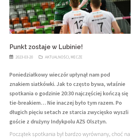
Punkt zostaje w Lubinie!
2023-03-20
AKTUALNOŚCI
,
MECZE
Poniedziałkowy wieczór upłynął nam pod
znakiem siatkówki. Jak to często bywa, właśnie
spotkania o godzinie 20:30 najczęściej kończą się
tie-breakiem… Nie inaczej było tym razem. Po
długich pięciu setach ze starcia zwycięsko wyszli
goście z drużyny Indykpolu AZS Olsztyn.
Początek spotkania był bardzo wyrównany, choć na