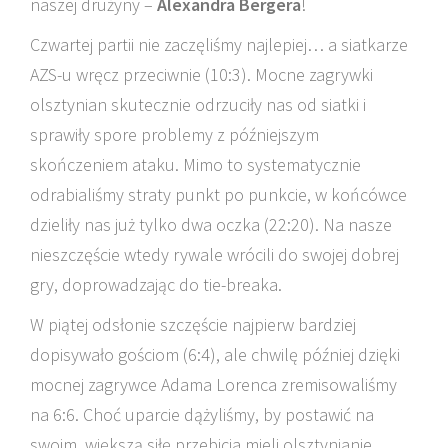
naszej drużyny –
Alexandra Bergera
!
Czwartej partii nie zaczęliśmy najlepiej… a siatkarze
AZS-u wręcz przeciwnie (10:3). Mocne zagrywki
olsztynian skutecznie odrzuciły nas od siatki i
sprawiły spore problemy z późniejszym
skończeniem ataku. Mimo to systematycznie
odrabialiśmy straty punkt po punkcie, w końcówce
dzieliły nas już tylko dwa oczka (22:20). Na nasze
nieszczęście wtedy rywale wrócili do swojej dobrej
gry, doprowadzając do tie-breaka.
W piątej odsłonie szczęście najpierw bardziej
dopisywało gościom (6:4), ale chwilę później dzięki
mocnej zagrywce Adama Lorenca zremisowaliśmy
na 6:6. Choć uparcie dążyliśmy, by postawić na
swoim, większą siłę przebicia mieli olsztynianie.