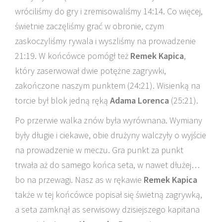
wróciliśmy do gry i zremisowaliśmy 14:14. Co więcej,
świetnie zaczęliśmy grać w obronie, czym
zaskoczyliśmy rywala i wyszliśmy na prowadzenie
21:19. W końcówce pomógł też
Remek Kapica
,
który zaserwował dwie potężne zagrywki,
zakończone naszym punktem (24:21). Wisienką na
torcie był blok jedną ręką
Adama Lorenca
(25:21).
Po przerwie walka znów była wyrównana. Wymiany
były długie i ciekawe, obie drużyny walczyły o wyjście
na prowadzenie w meczu. Gra punkt za punkt
trwała aż do samego końca seta, w nawet dłużej…
bo na przewagi. Nasz as w rękawie
Remek Kapica
także w tej końcówce popisał się świetną zagrywką,
a seta zamknął as serwisowy dzisiejszego kapitana