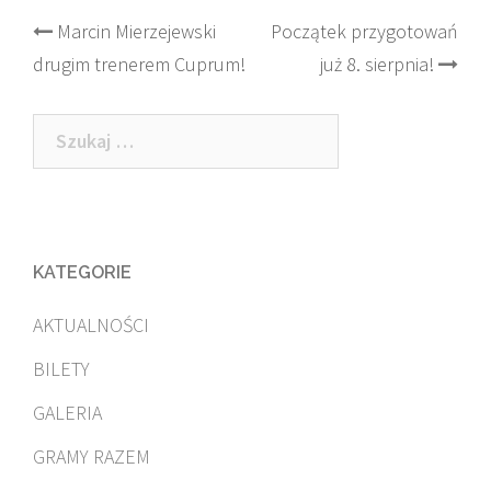
Post
Marcin Mierzejewski
Początek przygotowań
drugim trenerem Cuprum!
już 8. sierpnia!
navigation
Szukaj:
KATEGORIE
AKTUALNOŚCI
BILETY
GALERIA
GRAMY RAZEM