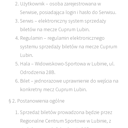
Użytkownik – osoba zarejestrowana w
Serwisie, posiadająca login i hasło do Serwisu.
Serwis – elektroniczny system sprzedaży
biletów na mecze Cuprum Lubin.
Regulamin – regulamin elektronicznego
systemu sprzedaży biletów na mecze Cuprum
Lubin.
Hala – Widowiskowo-Sportowa w Lubinie, ul.
Odrodzenia 28B.
Bilet – jednorazowe uprawnienie do wejścia na
konkretny mecz Cuprum Lubin.
§ 2. Postanowienia ogólne
Sprzedaż biletów prowadzona będzie przez
Regionalne Centrum Sportowe w Lubinie, z