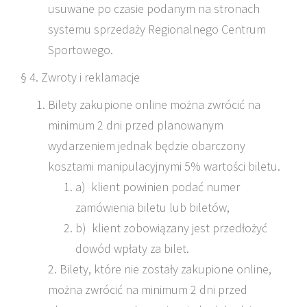
usuwane po czasie podanym na stronach
systemu sprzedaży Regionalnego Centrum
Sportowego.
§ 4. Zwroty i reklamacje
Bilety zakupione online można zwrócić na
minimum 2 dni przed planowanym
wydarzeniem jednak będzie obarczony
kosztami manipulacyjnymi 5% wartości biletu.
a) klient powinien podać numer
zamówienia biletu lub biletów,
b) klient zobowiązany jest przedłożyć
dowód wpłaty za bilet.
2. Bilety, które nie zostały zakupione online,
można zwrócić na minimum 2 dni przed