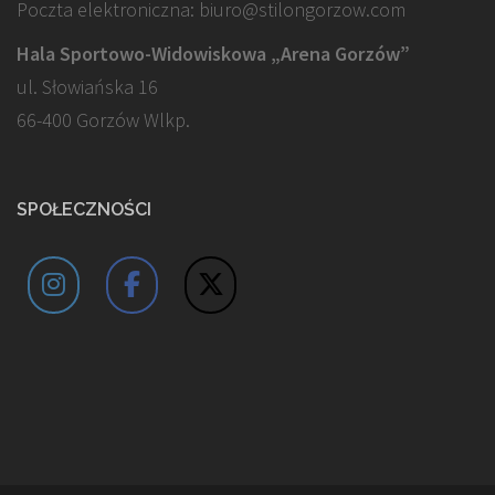
Poczta elektroniczna: biuro@stilongorzow.com
Hala Sportowo-Widowiskowa „Arena Gorzów”
ul. Słowiańska 16
66-400 Gorzów Wlkp.
SPOŁECZNOŚCI