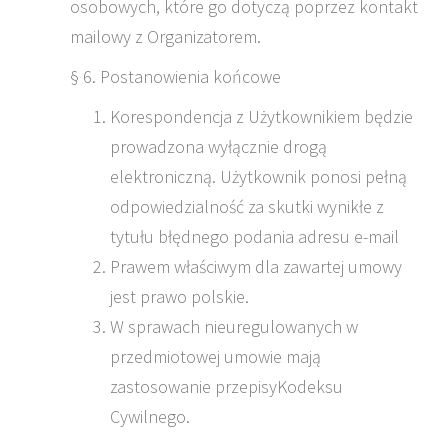
osobowych, które go dotyczą poprzez kontakt
mailowy z Organizatorem.
§ 6. Postanowienia końcowe
Korespondencja z Użytkownikiem będzie
prowadzona wyłącznie drogą
elektroniczną. Użytkownik ponosi pełną
odpowiedzialność za skutki wynikłe z
tytułu błędnego podania adresu e-mail
Prawem właściwym dla zawartej umowy
jest prawo polskie.
W sprawach nieuregulowanych w
przedmiotowej umowie mają
zastosowanie przepisyKodeksu
Cywilnego.