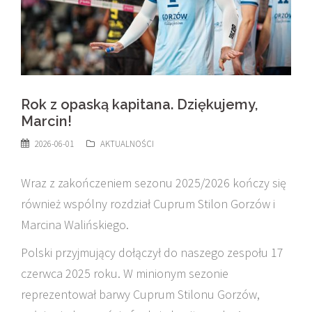
Rok z opaską kapitana. Dziękujemy,
Marcin!
2026-06-01
AKTUALNOŚCI
Wraz z zakończeniem sezonu 2025/2026 kończy się
również wspólny rozdział Cuprum Stilon Gorzów i
Marcina Walińskiego.
Polski przyjmujący dołączył do naszego zespołu 17
czerwca 2025 roku. W minionym sezonie
reprezentował barwy Cuprum Stilonu Gorzów,