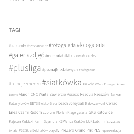
TAGI
#fotogalerie
#fotogaleria
#cuprumtv
#czasnarewanż
#galeriazdjęć
#memoriał
#MiedziowaMlodziez
#plusliga
#poznajMiedziowych
#pożegnania
#siatkówka
#relacjezmeczu
#szkoły
#WartoPomagac
Adam
Asseco Resovia Rzeszów
Aluron CMC Warta Zawiercie
Barkom
Lorenc
beach volleyball
Cerrad
Każany Lwów
BBTS Bielsko-Biała
Biało-czerwoni
Enea Czarni Radom
galeria
GKS Katowice
cuprum
Florian Krage
Kajetan Kubicki
Kamil Szymura
KS Wanda Kraków
LUK Lublin
mistrzostwa
PreZero Grand Prix PLS
PGE Skra Bełchatów
świata
playoffy
reprezentacja