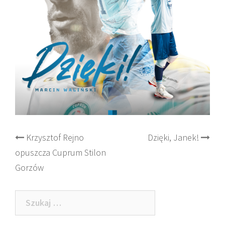
Post
Krzysztof Rejno
Dzięki, Janek!
opuszcza Cuprum Stilon
navigation
Gorzów
Szukaj: