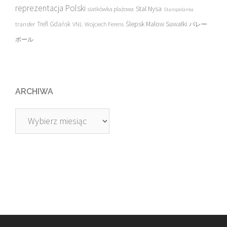
reprezentacja Polski
Stal Nysa
siatkówka plażowa
Staropolanka
transfer
Trefl Gdańsk
Ślepsk Malow Suwałki
VNL
Wojciech Ferens
バレー
ボール
ARCHIWA
Archiwa