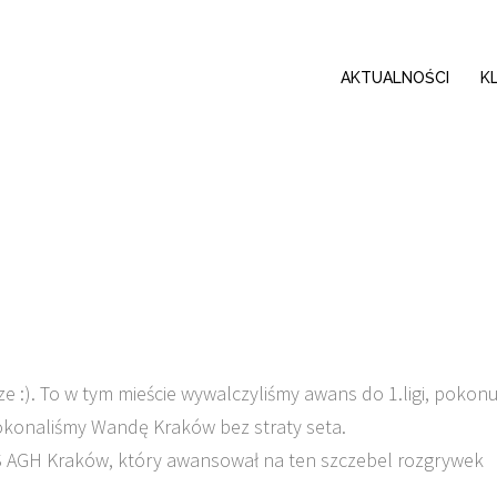
AKTUALNOŚCI
K
 :). To w tym mieście wywalczyliśmy awans do 1.ligi, pokonu
okonaliśmy Wandę Kraków bez straty seta.
S AGH Kraków, który awansował na ten szczebel rozgrywek