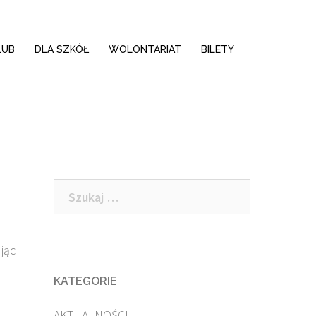
LUB
DLA SZKÓŁ
WOLONTARIAT
BILETY
Szukaj:
jąc
KATEGORIE
AKTUALNOŚCI