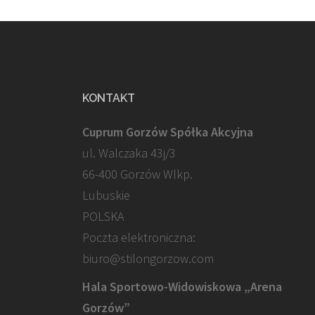
KONTAKT
Cuprum Gorzów Spółka Akcyjna
ul. Walczaka 43j/3
66-400 Gorzów Wlkp.
Lubuskie
POLSKA
Poczta elektroniczna:
biuro@stilongorzow.com
Hala Sportowo-Widowiskowa „Arena
Gorzów”