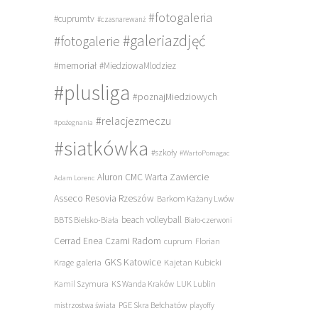
#fotogaleria
#cuprumtv
#czasnarewanż
#galeriazdjęć
#fotogalerie
#memoriał
#MiedziowaMlodziez
#plusliga
#poznajMiedziowych
#relacjezmeczu
#pożegnania
#siatkówka
#szkoły
#WartoPomagac
Aluron CMC Warta Zawiercie
Adam Lorenc
Asseco Resovia Rzeszów
Barkom Każany Lwów
beach volleyball
BBTS Bielsko-Biała
Biało-czerwoni
Cerrad Enea Czarni Radom
cuprum
Florian
galeria
GKS Katowice
Kajetan Kubicki
Krage
Kamil Szymura
KS Wanda Kraków
LUK Lublin
PGE Skra Bełchatów
mistrzostwa świata
playoffy