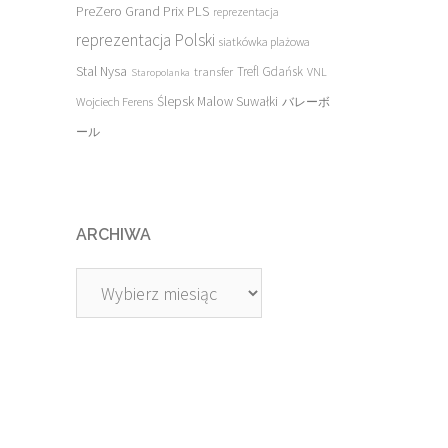
PreZero Grand Prix PLS
reprezentacja
reprezentacja Polski
siatkówka plażowa
Stal Nysa
transfer
Trefl Gdańsk
VNL
Staropolanka
Ślepsk Malow Suwałki
Wojciech Ferens
バレーボ
ール
ARCHIWA
Archiwa