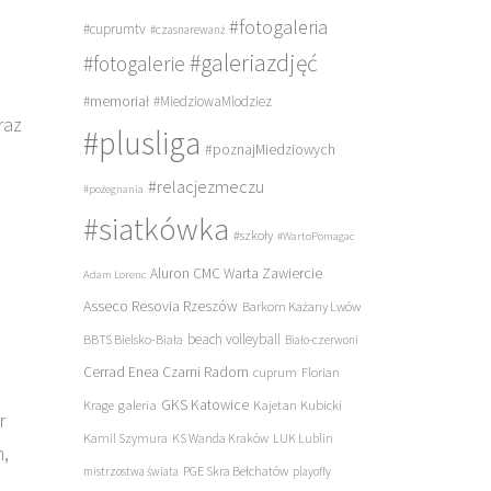
#fotogaleria
#cuprumtv
#czasnarewanż
#galeriazdjęć
#fotogalerie
#memoriał
#MiedziowaMlodziez
raz
#plusliga
#poznajMiedziowych
#relacjezmeczu
#pożegnania
#siatkówka
#szkoły
#WartoPomagac
Aluron CMC Warta Zawiercie
Adam Lorenc
Asseco Resovia Rzeszów
Barkom Każany Lwów
a
beach volleyball
BBTS Bielsko-Biała
Biało-czerwoni
Cerrad Enea Czarni Radom
cuprum
Florian
galeria
GKS Katowice
Kajetan Kubicki
Krage
r
Kamil Szymura
KS Wanda Kraków
LUK Lublin
,
PGE Skra Bełchatów
mistrzostwa świata
playoffy