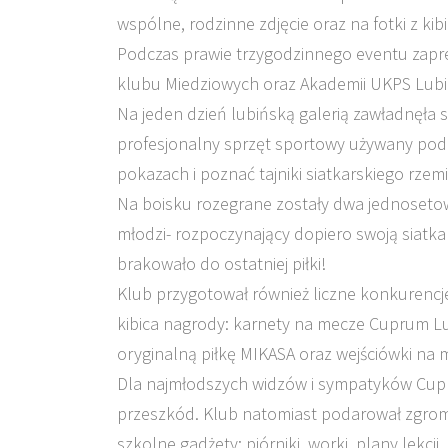
wspólne, rodzinne zdjęcie oraz na fotki z ki
Podczas prawie trzygodzinnego eventu zapr
klubu Miedziowych oraz Akademii UKPS Lubi
Na jeden dzień lubińską galerią zawładnęła 
profesjonalny sprzęt sportowy używany podc
pokazach i poznać tajniki siatkarskiego rzemi
Na boisku rozegrane zostały dwa jednoseto
młodzi- rozpoczynający dopiero swoją siatkar
brakowało do ostatniej piłki!
Klub przygotował również liczne konkurencj
kibica nagrody: karnety na mecze Cuprum Lu
oryginalną piłkę MIKASA oraz wejściówki na 
Dla najmłodszych widzów i sympatyków Cup
przeszkód. Klub natomiast podarował zgro
szkolne gadżety: piórniki, worki, plany lekcji, 