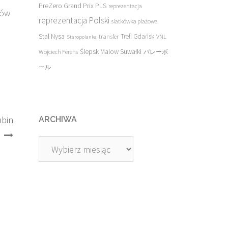
PreZero Grand Prix PLS
reprezentacja
zów
reprezentacja Polski
siatkówka plażowa
Stal Nysa
transfer
Trefl Gdańsk
VNL
Staropolanka
Ślepsk Malow Suwałki
Wojciech Ferens
バレーボ
ール
ubin
ARCHIWA
Archiwa