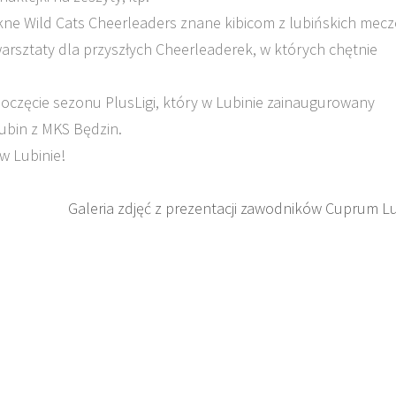
ękne Wild Cats Cheerleaders znane kibicom z lubińskich mec
warsztaty dla przyszłych Cheerleaderek, w których chętnie
oczęcie sezonu PlusLigi, który w Lubinie zainaugurowany
ubin z MKS Będzin.
w Lubinie!
Galeria zdjęć z prezentacji zawodników Cuprum L