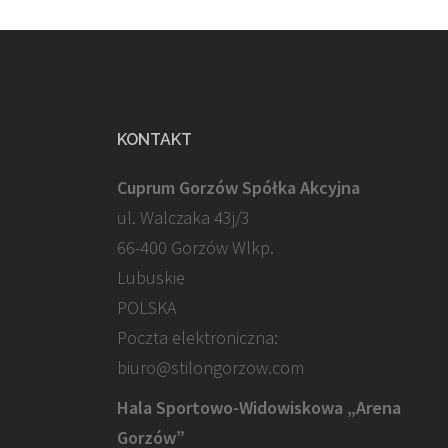
KONTAKT
Cuprum Gorzów Spółka Akcyjna
ul. Walczaka 43j/3
66-400 Gorzów Wlkp.
Lubuskie
POLSKA
Poczta elektroniczna:
biuro@stilongorzow.com
Hala Sportowo-Widowiskowa „Arena
Gorzów”