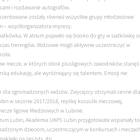
bicami i rozdawanie autografów.
ezentowane zostały również wszystkie grupy młodzieżowe
n – współorganizatora imprezy.
siatkówka. W atrium pojawiło się boisko do gry w siatkówkę o
zas treningów. Widzowie mogli aktywnie uczestniczyć w
osła.
we mecze, w których obok plusligowych zawodników stanęli
ską edukację, ale wyróżniający się talentem. Emocji nie
e dla zgromadzonych widzów. Zwycięzcy otrzymali cenne dl
bin w sezonie 2017/2018, replikę koszulki meczowej,
mecze ligowe Miedziowych w Lubinie.
rum Lubin, Akademia UKPS Lubin przygotowała wspaniały to
madzonym dzieciom, uczestniczącym w konkursach i meczach
naklejki na zeszyty, itp.