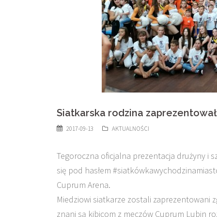
Siatkarska rodzina zaprezentował
2017-09-13
AKTUALNOŚCI
Tegoroczna oficjalna prezentacja drużyny 
się pod hasłem #siatkówkawychodzinamiast
Cuprum Arena.
Miedziowi siatkarze zostali zaprezentowani 
znani są kibicom z meczów Cuprum Lubin rozg