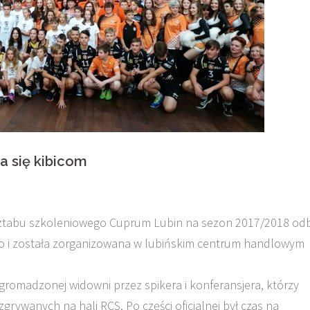
a się kibicom
i sztabu szkoleniowego Cuprum Lubin na sezon 2017/2018 od
o i została zorganizowana w lubińskim centrum handlowym
zgromadzonej widowni przez spikera i konferansjera, którzy
rywanych na hali RCS. Po części oficjalnej był czas na