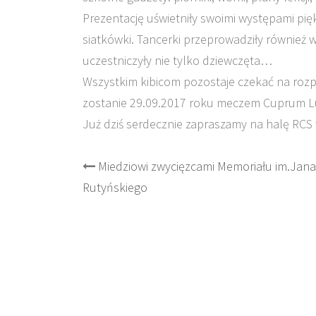
Prezentację uświetniły swoimi występami pi
siatkówki. Tancerki przeprowadziły również 
uczestniczyły nie tylko dziewczęta…
Wszystkim kibicom pozostaje czekać na rozp
zostanie 29.09.2017 roku meczem Cuprum L
Już dziś serdecznie zapraszamy na halę RCS 
Post
Miedziowi zwycięzcami Memoriału im.Jana
Rutyńskiego
navigation