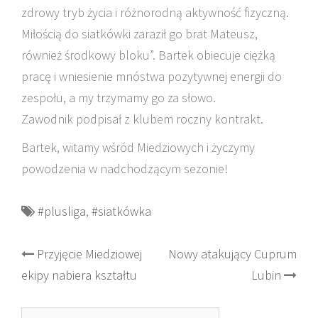
zdrowy tryb życia i różnorodną aktywność fizyczną.
Miłością do siatkówki zaraził go brat Mateusz,
również środkowy bloku”. Bartek obiecuje ciężką
pracę i wniesienie mnóstwa pozytywnej energii do
zespołu, a my trzymamy go za słowo.
Zawodnik podpisał z klubem roczny kontrakt.
Bartek, witamy wśród Miedziowych i życzymy
powodzenia w nadchodzącym sezonie!
#plusliga
,
#siatkówka
Post
Przyjęcie Miedziowej
Nowy atakujący Cuprum
ekipy nabiera kształtu
Lubin
navigation
Szukaj: