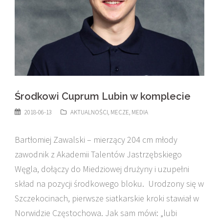
Środkowi Cuprum Lubin w komplecie
2018-06-13
AKTUALNOŚCI
,
MECZE
,
MEDIA
Bartłomiej Zawalski – mierzący 204 cm młody
zawodnik z Akademii Talentów Jastrzębskiego
Węgla, dołączy do Miedziowej drużyny i uzupełni
skład na pozycji środkowego bloku.
Urodzony się w
Szczekocinach, pierwsze siatkarskie kroki stawiał w
Norwidzie Częstochowa. Jak sam mówi: „lubi