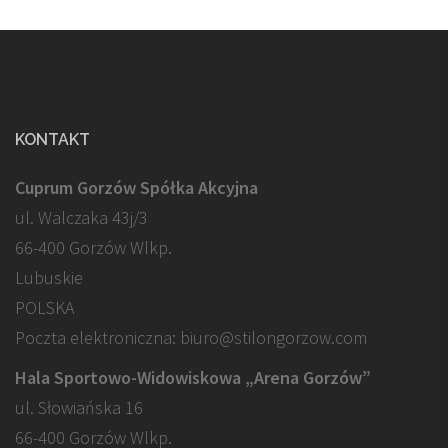
KONTAKT
Cuprum Gorzów Spółka Akcyjna
ul. Walczaka 43j/3
66-400 Gorzów Wlkp.
Lubuskie
POLSKA
Poczta elektroniczna: biuro@stilongorzow.com
Hala Sportowo-Widowiskowa „Arena Gorzów”
ul. Słowiańska 16
66-400 Gorzów Wlkp.