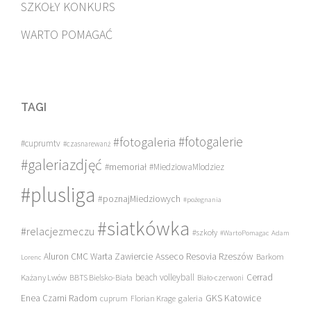
SZKOŁY KONKURS
WARTO POMAGAĆ
TAGI
#fotogalerie
#fotogaleria
#cuprumtv
#czasnarewanż
#galeriazdjęć
#memoriał
#MiedziowaMlodziez
#plusliga
#poznajMiedziowych
#pożegnania
#siatkówka
#relacjezmeczu
#szkoły
#WartoPomagac
Adam
Asseco Resovia Rzeszów
Aluron CMC Warta Zawiercie
Barkom
Lorenc
beach volleyball
Cerrad
Każany Lwów
BBTS Bielsko-Biała
Biało-czerwoni
Enea Czarni Radom
galeria
GKS Katowice
cuprum
Florian Krage