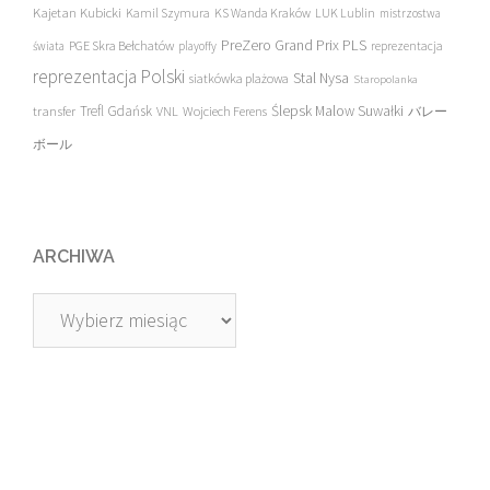
Kajetan Kubicki
Kamil Szymura
KS Wanda Kraków
LUK Lublin
mistrzostwa
PreZero Grand Prix PLS
PGE Skra Bełchatów
świata
playoffy
reprezentacja
reprezentacja Polski
Stal Nysa
siatkówka plażowa
Staropolanka
transfer
Trefl Gdańsk
Ślepsk Malow Suwałki
VNL
Wojciech Ferens
バレー
ボール
ARCHIWA
Archiwa