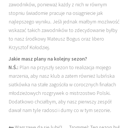
zawodników, ponieważ każdy z nich w równym
stopniu świadomie pracuje na osiągniecie jak
najlepszego wyniku. Jeśli jednak miałbym mozliwość
wskazać takich zawodników to zdecydowanie byłby
to nasz środkowy Mateusz Bogus oraz libero
Krzysztof Kołodziej.
Jakie masz plany na kolejny sezon?
N.Ś.:
Plan na przyszły sezon to realizacja mojego
marzenia, aby nasz klub a zatem również lubińska
siatkówka na stałe zagościła w corocznych finałach
młodzieżowych rozgrywek o mistrzostwo Polski.
Dodatkowo chciałbym, aby nasz pierwszy zespół
dawał nam tyle radosci i dumy co w tym sezonie.
Warszawę da się lubić!
Trommel: Ten sezon był