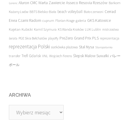
Asseco Resovia Rzeszów
Aluron CMC Warta Zawiercie
Barkom
Lorenc
beach volleyball
Cerrad
Każany Lwów
BBTS Bielsko-Biała
Biało-czerwoni
Enea Czarni Radom
galeria
GKS Katowice
cuprum
Florian Krage
Kajetan Kubicki
Kamil Szymura
KS Wanda Kraków
LUK Lublin
mistrzostwa
PreZero Grand Prix PLS
PGE Skra Bełchatów
świata
playoffy
reprezentacja
reprezentacja Polski
Stal Nysa
siatkówka plażowa
Staropolanka
transfer
Trefl Gdańsk
Ślepsk Malow Suwałki
VNL
Wojciech Ferens
バレー
ボール
ARCHIWA
Archiwa