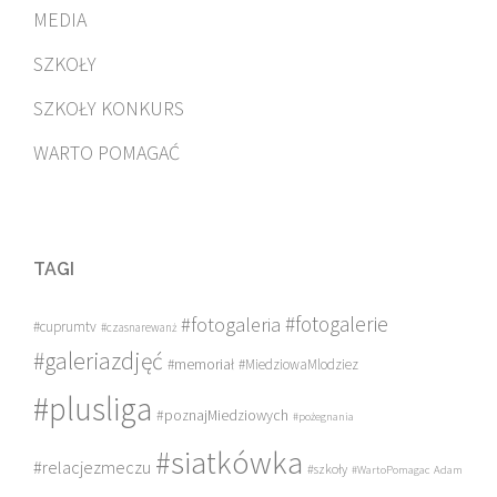
MEDIA
SZKOŁY
SZKOŁY KONKURS
WARTO POMAGAĆ
TAGI
#fotogalerie
#fotogaleria
#cuprumtv
#czasnarewanż
#galeriazdjęć
#memoriał
#MiedziowaMlodziez
#plusliga
#poznajMiedziowych
#pożegnania
#siatkówka
#relacjezmeczu
#szkoły
#WartoPomagac
Adam