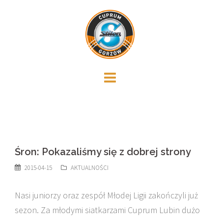
Skip
to
content
Śron: Pokazaliśmy się z dobrej strony
2015-04-15
AKTUALNOŚCI
Nasi juniorzy oraz zespół Młodej Ligii zakończyli już
sezon. Za młodymi siatkarzami Cuprum Lubin dużo