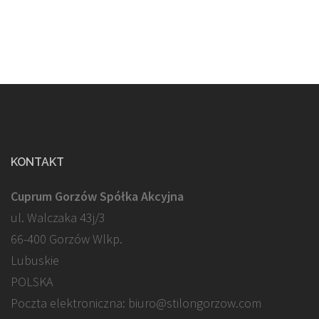
KONTAKT
Cuprum Gorzów Spółka Akcyjna
ul. Walczaka 43j/3
66-400 Gorzów Wlkp.
Lubuskie
POLSKA
Poczta elektroniczna: biuro@stilongorzow.com