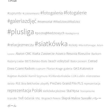
TAGI
#fotogalerie
#fotogaleria
#cuprumtv
#czasnarewanż
#galeriazdjęć
#memoriał
#MiedziowaMlodziez
#plusliga
#poznajMiedziowych
#pożegnania
#siatkówka
#relacjezmeczu
#szkoły
#WartoPomagac
Adam
Asseco Resovia Rzeszów
Aluron CMC Warta Zawiercie
Barkom
Lorenc
beach volleyball
Cerrad
Każany Lwów
BBTS Bielsko-Biała
Biało-czerwoni
Enea Czarni Radom
galeria
GKS Katowice
cuprum
Florian Krage
Kajetan Kubicki
Kamil Szymura
KS Wanda Kraków
LUK Lublin
mistrzostwa
PreZero Grand Prix PLS
PGE Skra Bełchatów
świata
playoffy
reprezentacja
reprezentacja Polski
Stal Nysa
siatkówka plażowa
Staropolanka
transfer
Trefl Gdańsk
Ślepsk Malow Suwałki
VNL
Wojciech Ferens
バレー
ボール