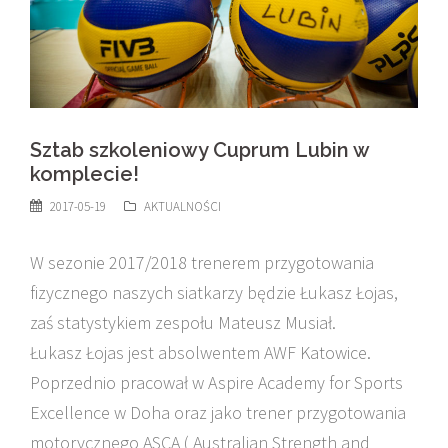
Sztab szkoleniowy Cuprum Lubin w
komplecie!
2017-05-19
AKTUALNOŚCI
W sezonie 2017/2018 trenerem przygotowania
fizycznego naszych siatkarzy będzie Łukasz Łojas,
zaś statystykiem zespołu Mateusz Musiał.
Łukasz Łojas jest absolwentem AWF Katowice.
Poprzednio pracował w Aspire Academy for Sports
Excellence w Doha oraz jako trener przygotowania
motorycznego ASCA ( Australian Strength and