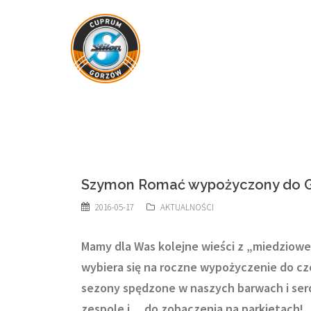
Skip
to
content
Szymon Romać wypożyczony do 
2016-05-17
AKTUALNOŚCI
Mamy dla Was kolejne wieści z „miedziow
wybiera się na roczne wypożyczenie do cz
sezony spędzone w naszych barwach i se
zespole i… do zobaczenia na parkietach!