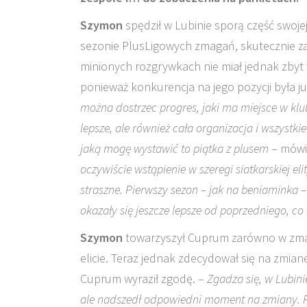
Szymon
spędził w Lubinie sporą część swoje
sezonie PlusLigowych zmagań, skutecznie 
minionych rozgrywkach nie miał jednak zbyt
ponieważ konkurencja na jego pozycji była ju
można dostrzec progres, jaki ma miejsce w klubi
lepsze, ale również cała organizacja i wszystk
jaką mogę wystawić to piątka z plusem
– mówi
oczywiście wstąpienie w szeregi siatkarskiej el
straszne. Pierwszy sezon – jak na beniaminka –
okazały się jeszcze lepsze od poprzedniego, c
Szymon
towarzyszył Cuprum zarówno w zmaga
elicie. Teraz jednak zdecydował się na zmian
Cuprum wyraził zgodę. –
Zgadza się, w Lubini
ale nadszedł odpowiedni moment na zmiany. Prz