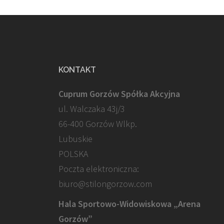
KONTAKT
Cuprum Gorzów Spółka Akcyjna
ul. Walczaka 43j/3
66-400 Gorzów Wlkp.
Lubuskie
POLSKA
Poczta elektroniczna:
biuro@stilongorzow.com
Hala Sportowo-Widowiskowa „Arena
Gorzów”