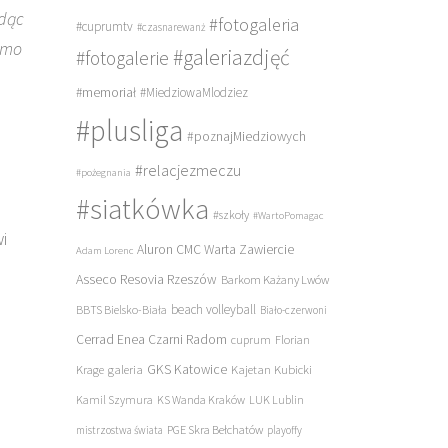
ędąc
#fotogaleria
#cuprumtv
#czasnarewanż
Mimo
#galeriazdjęć
#fotogalerie
#memoriał
#MiedziowaMlodziez
#plusliga
#poznajMiedziowych
#relacjezmeczu
#pożegnania
#siatkówka
#szkoły
#WartoPomagac
i
Aluron CMC Warta Zawiercie
Adam Lorenc
Asseco Resovia Rzeszów
Barkom Każany Lwów
beach volleyball
BBTS Bielsko-Biała
Biało-czerwoni
Cerrad Enea Czarni Radom
cuprum
Florian
galeria
GKS Katowice
Kajetan Kubicki
Krage
Kamil Szymura
KS Wanda Kraków
LUK Lublin
PGE Skra Bełchatów
mistrzostwa świata
playoffy