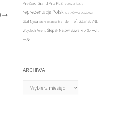
PreZero Grand Prix PLS
reprezentacja
reprezentacja Polski
siatkówka plażowa
!
Stal Nysa
transfer
Trefl Gdańsk
VNL
Staropolanka
Ślepsk Malow Suwałki
Wojciech Ferens
バレーボ
ール
ARCHIWA
Archiwa