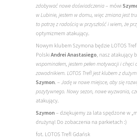
zdobywać nowe doświadczenia
– mówi
Szym
w Lubinie, jestem w domu, więc zmiana jest tr
to patrzę z radością w przyszłość i wiem, że 
optymizmem atakujący.
Nowym klubem Szymona będzie LOTOS Trefl 
Polski
Andrei Anastasiego
, nasz atakujący 
wspominałem, jestem pełen motywacji i chęci d
zawodnikiem. LOTOS Trefl jest klubem z dużymi
Szymon
. –
Jadę w nowe miejsce, aby się rozwi
pozytywnego. Nowy sezon, nowe wyzwania, cze
atakujący.
Szymon
– dziękujemy za lata spędzone w „m
drużyną! Do zobaczenia na parkietach :)
fot. LOTOS Trefl Gdańsk