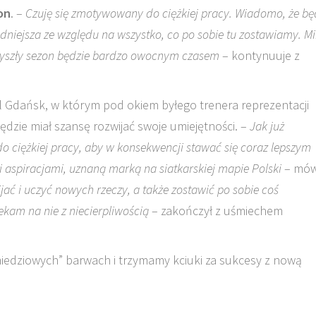
on
. –
Czuję się zmotywowany do ciężkiej pracy. Wiadomo, że b
udniejsza ze względu na wszystko, co po sobie tu zostawiamy. 
przyszły sezon będzie bardzo owocnym czasem
– kontynuuje z
Gdańsk, w którym pod okiem byłego trenera reprezentacji
będzie miał szansę rozwijać swoje umiejętności. –
Jak już
o ciężkiej pracy, aby w konsekwencji stawać się coraz lepszym
 aspiracjami, uznaną marką na siatkarskiej mapie Polski
– mów
jać i uczyć nowych rzeczy, a także zostawić po sobie coś
kam na nie z niecierpliwością
– zakończył z uśmiechem
iedziowych” barwach i trzymamy kciuki za sukcesy z nową