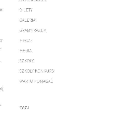
ym
BILETY
GALERIA
GRAMY RAZEM
az
MECZE
a
MEDIA
SZKOŁY
i
SZKOŁY KONKURS
WARTO POMAGAĆ
ej
,
TAGI