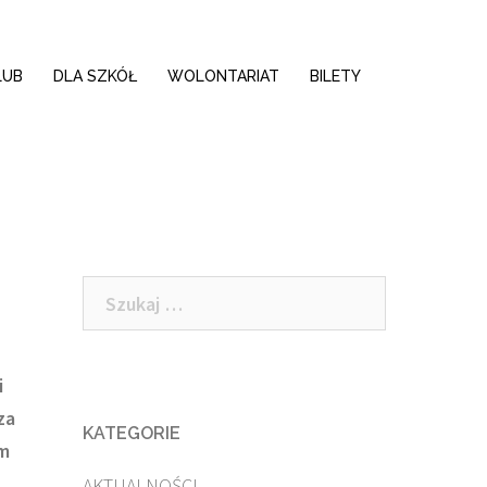
LUB
DLA SZKÓŁ
WOLONTARIAT
BILETY
Szukaj:
i
za
KATEGORIE
ym
AKTUALNOŚCI