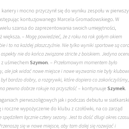
j kariery i mocno przyczynił się do wyniku zespołu w pierwsz
zastępując kontuzjowanego Marcela Gromadowskiego. W
 wielu szansa do zaprezentowania swoich umiejętności,
ż większa. –
Mogę powiedzieć, że z roku na rok gołym okiem
e i to na każdej płaszczyźnie. Nie tylko wyniki sportowe są cor
ie aspekty nie do końca związane stricte z boiskiem. Jedyna ocen
 z uśmiechem
Szymon
. –
Przełomowym momentem było
ity, ale jak widać nowe miejsce i nowe wyzwania nie były klubow
 był bardzo dobry, a rozgrywki, które dopiero co zakończyliśmy,
o na pewno dobrze rokuje na przyszłość
– kontynuuje
Szymek
.
niach pierwszoligowych jak i podczas debiutu w siatkarski
ę i roczne wypożyczenie do klubu z czołówki, na co zarząd
e spędziłem łącznie cztery sezony. Jest to dość długi okres czasu
enoszę się w nowe miejsce, aby tam dalej się rozwijać i