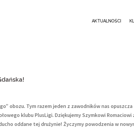
AKTUALNOŚCI
K
Gdańska!
ego” obozu. Tym razem jeden z zawodników nas opuszcza 
ołowego klubu PlusLigi. Dziękujemy Szymkowi Romaciowi 
rducho oddane tej drużynie! Życzymy powodzenia w now