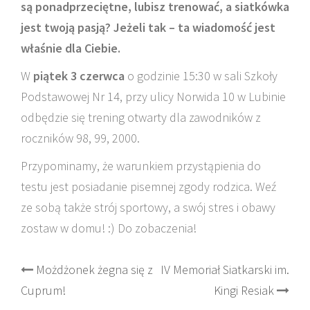
są ponadprzeciętne, lubisz trenować, a siatkówka
jest twoją pasją? Jeżeli tak – ta wiadomość jest
właśnie dla Ciebie.
W
piątek 3 czerwca
o godzinie 15:30 w sali Szkoły
Podstawowej Nr 14, przy ulicy Norwida 10 w Lubinie
odbędzie się trening otwarty dla zawodników z
roczników 98, 99, 2000.
Przypominamy, że warunkiem przystąpienia do
testu jest posiadanie pisemnej zgody rodzica. Weź
ze sobą także strój sportowy, a swój stres i obawy
zostaw w domu! :) Do zobaczenia!
Post
Możdżonek żegna się z
IV Memoriał Siatkarski im.
Cuprum!
Kingi Resiak
navigation