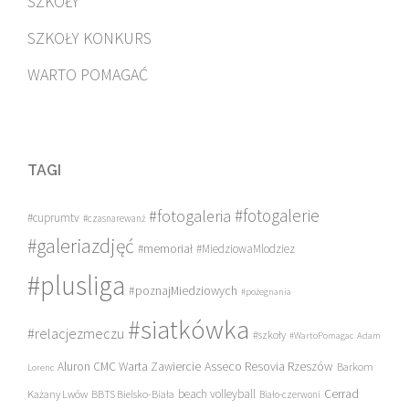
SZKOŁY
SZKOŁY KONKURS
WARTO POMAGAĆ
TAGI
#fotogalerie
#fotogaleria
#cuprumtv
#czasnarewanż
#galeriazdjęć
#memoriał
#MiedziowaMlodziez
#plusliga
#poznajMiedziowych
#pożegnania
#siatkówka
#relacjezmeczu
#szkoły
#WartoPomagac
Adam
Asseco Resovia Rzeszów
Aluron CMC Warta Zawiercie
Barkom
Lorenc
beach volleyball
Cerrad
Każany Lwów
BBTS Bielsko-Biała
Biało-czerwoni