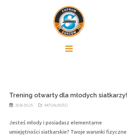
Skip
to
content
Trening otwarty dla młodych siatkarzy!
2016-05-25
AKTUALNOŚCI
Jesteś młody i posiadasz elementarne
umiejętności siatkarskie? Twoje warunki fizyczne