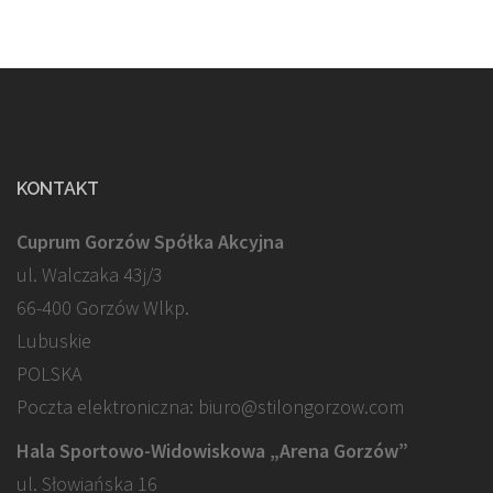
KONTAKT
Cuprum Gorzów Spółka Akcyjna
ul. Walczaka 43j/3
66-400 Gorzów Wlkp.
Lubuskie
POLSKA
Poczta elektroniczna: biuro@stilongorzow.com
Hala Sportowo-Widowiskowa „Arena Gorzów”
ul. Słowiańska 16