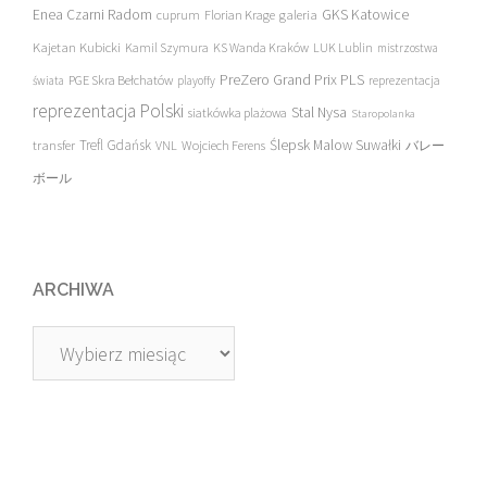
Enea Czarni Radom
galeria
GKS Katowice
cuprum
Florian Krage
Kajetan Kubicki
Kamil Szymura
KS Wanda Kraków
LUK Lublin
mistrzostwa
PreZero Grand Prix PLS
PGE Skra Bełchatów
świata
playoffy
reprezentacja
reprezentacja Polski
Stal Nysa
siatkówka plażowa
Staropolanka
transfer
Trefl Gdańsk
Ślepsk Malow Suwałki
VNL
Wojciech Ferens
バレー
ボール
ARCHIWA
Archiwa