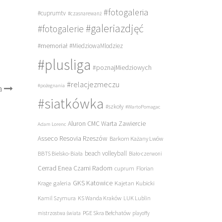
#fotogaleria
#cuprumtv
#czasnarewanż
#galeriazdjęć
#fotogalerie
#memoriał
#MiedziowaMlodziez
#plusliga
#poznajMiedziowych
#relacjezmeczu
#pożegnania
a
#siatkówka
#szkoły
#WartoPomagac
Aluron CMC Warta Zawiercie
Adam Lorenc
Asseco Resovia Rzeszów
Barkom Każany Lwów
beach volleyball
BBTS Bielsko-Biała
Biało-czerwoni
Cerrad Enea Czarni Radom
cuprum
Florian
galeria
GKS Katowice
Kajetan Kubicki
Krage
Kamil Szymura
KS Wanda Kraków
LUK Lublin
PGE Skra Bełchatów
mistrzostwa świata
playoffy