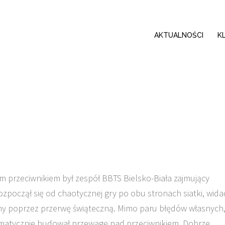
AKTUALNOŚCI
K
m przeciwnikiem był zespół BBTS Bielsko-Biała zajmujący
rozpoczął się od chaotycznej gry po obu stronach siatki, wida
ny poprzez przerwę świąteczną. Mimo paru błędów własnych
ematycznie budował przewagę nad przeciwnikiem. Dobrze