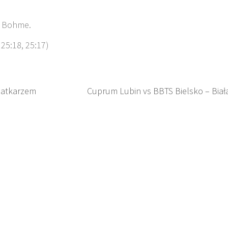
s Bohme.
25:18, 25:17)
iatkarzem
Cuprum Lubin vs BBTS Bielsko – Biał