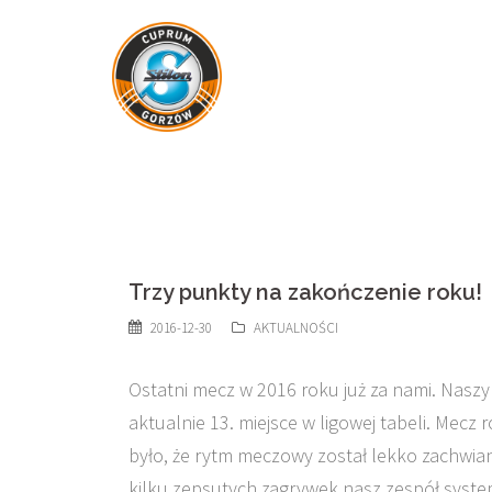
Skip
to
content
Trzy punkty na zakończenie roku!
2016-12-30
AKTUALNOŚCI
Ostatni mecz w 2016 roku już za nami. Naszy
aktualnie 13. miejsce w ligowej tabeli. Mecz 
było, że rytm meczowy został lekko zachwia
kilku zepsutych zagrywek nasz zespół syst