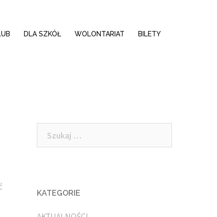
LUB
DLA SZKÓŁ
WOLONTARIAT
BILETY
Szukaj:
ć
KATEGORIE
,
AKTUALNOŚCI