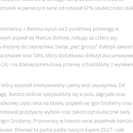
aczmarek w pierwszym secie odnotował 67% skuteczności ata
Przeciwnicy z Bielska wyszli na 2 punktową przewagę w
sowym pojawił się Marcus Bohme, notując aż cztery asy
 drużynę do zwycięstwa. Swoje „pięć groszy” dołożyli zawodn
 Kaczmarek oraz Taht, który dodatkowo dołożył asa serwisow
18, i na dziesięciominutową przerwę schodziliśmy z wynikie
, który wyszedł zmotywowany i pełny woli zwycięstwa. Od
ę. Bardzo dobrze spisywaliśmy się w polu zagrywki oraz
kowej części seta na boisku pojawili się Igor Grobelny oraz
 zanotował pozytywny wyblok oraz zakończył skutecznie swój
 Igor Grobleny. Przeciwnicy w trzecim secie popełniali bardzo
sowe. Również ta partia padła naszym łupem 25:17 i całe