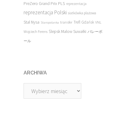
PreZero Grand Prix PLS
reprezentacja
reprezentacja Polski
siatkówka plażowa
Stal Nysa
transfer
Trefl Gdańsk
VNL
Staropolanka
Ślepsk Malow Suwałki
Wojciech Ferens
バレーボ
ール
ARCHIWA
Archiwa