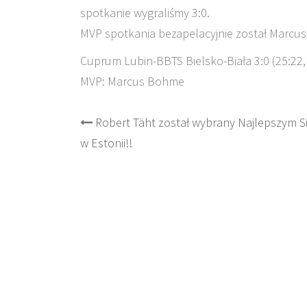
spotkanie wygraliśmy 3:0.
MVP spotkania bezapelacyjnie został Marcu
Cuprum Lubin-BBTS Bielsko-Biała 3:0 (25:22, 
MVP: Marcus Bohme
Post
Robert Täht został wybrany Najlepszym S
w Estonii!!
navigation