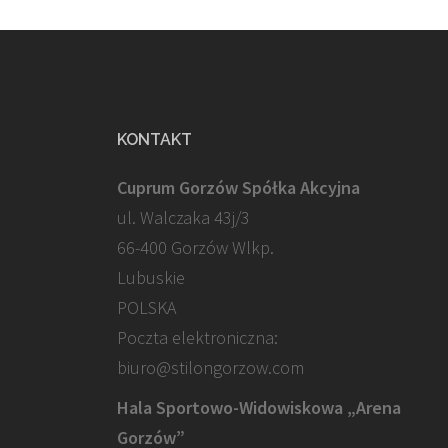
KONTAKT
Cuprum Gorzów Spółka Akcyjna
ul. Walczaka 43j/3
66-400 Gorzów Wlkp.
Lubuskie
POLSKA
Poczta elektroniczna:
biuro@stilongorzow.com
Hala Sportowo-Widowiskowa „Arena
Gorzów”