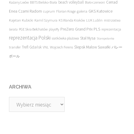
beach volleyball
Cerrad
Każany Lwów
BBTS Bielsko-Biała
Biało-czerwoni
Enea Czarni Radom
galeria
GKS Katowice
cuprum
Florian Krage
Kajetan Kubicki
Kamil Szymura
KS Wanda Kraków
LUK Lublin
mistrzostwa
PreZero Grand Prix PLS
PGE Skra Bełchatów
świata
playoffy
reprezentacja
reprezentacja Polski
Stal Nysa
siatkówka plażowa
Staropolanka
transfer
Trefl Gdańsk
Ślepsk Malow Suwałki
VNL
Wojciech Ferens
バレー
ボール
ARCHIWA
Archiwa