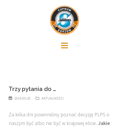
Skip
to
content
Trzy pytania do …
2014-05-20
AKTUALNOŚCI
Za kilka dni powinniśmy poznać decyzję PLPS o
naszym być albo nie być w krajowej elicie.
Jakie