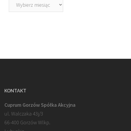
Archiwa
KONTAKT
Cuprum Gorzów Spółka Akcyjna
ul. Walczaka 43j/3
66-400 Gorzów Wlkp.