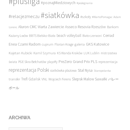
#plusliga
#poznajMiedziowych
#pożegnania
#siatkówka
#relacjezmeczu
#szkoły
#WartoPomagac
Adam
Asseco Resovia Rzeszów
Aluron CMC Warta Zawiercie
Barkom
Lorenc
beach volleyball
Cerrad
Każany Lwów
BBTS Bielsko-Biała
Biało-czerwoni
Enea Czarni Radom
galeria
GKS Katowice
cuprum
Florian Krage
Kajetan Kubicki
Kamil Szymura
KS Wanda Kraków
LUK Lublin
mistrzostwa
PreZero Grand Prix PLS
PGE Skra Bełchatów
świata
playoffy
reprezentacja
reprezentacja Polski
Stal Nysa
siatkówka plażowa
Staropolanka
transfer
Trefl Gdańsk
Ślepsk Malow Suwałki
VNL
Wojciech Ferens
バレー
ボール
ARCHIWA