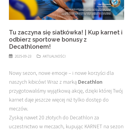
Tu zaczyna się siatkówka! | Kup karnet i
odbierz sportowe bonusy z
Decathlonem!
2025-09-23
AKTUALNOŚCI
Nowy sezon, nowe emocje – i nowe korzyści dla
naszych kibiców! Wraz z marką
Decathlon
przygotowaliśmy wyjątkową akcję, dzięki której Twój
karnet daje jeszcze więcej niż tylko dostęp do
meczów.
Zyskaj nawet 20 złotych do Decathlon za
uczestnictwo w meczach, kupując KARNET na sezon