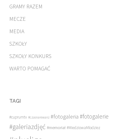
GRAMY RAZEM
MECZE
MEDIA
SZKOŁY
SZKOŁY KONKURS
WARTO POMAGAĆ
TAGI
#fotogalerie
#fotogaleria
#cuprumtv
#czasnarewanż
#galeriazdjęć
#memoriał
#MiedziowaMlodziez