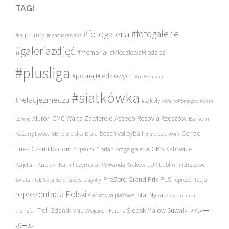
TAGI
#fotogalerie
#fotogaleria
#cuprumtv
#czasnarewanż
#galeriazdjęć
#memoriał
#MiedziowaMlodziez
#plusliga
#poznajMiedziowych
#pożegnania
#siatkówka
#relacjezmeczu
#szkoły
#WartoPomagac
Adam
Asseco Resovia Rzeszów
Aluron CMC Warta Zawiercie
Barkom
Lorenc
beach volleyball
Cerrad
Każany Lwów
BBTS Bielsko-Biała
Biało-czerwoni
Enea Czarni Radom
galeria
GKS Katowice
cuprum
Florian Krage
Kajetan Kubicki
Kamil Szymura
KS Wanda Kraków
LUK Lublin
mistrzostwa
PreZero Grand Prix PLS
PGE Skra Bełchatów
świata
playoffy
reprezentacja
reprezentacja Polski
Stal Nysa
siatkówka plażowa
Staropolanka
transfer
Trefl Gdańsk
Ślepsk Malow Suwałki
VNL
Wojciech Ferens
バレー
ボール