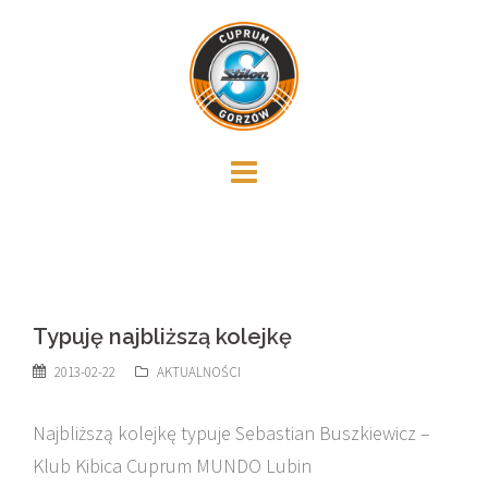
Skip
to
content
Typuję najbliższą kolejkę
2013-02-22
AKTUALNOŚCI
Najbliższą kolejkę typuje Sebastian Buszkiewicz –
Klub Kibica Cuprum MUNDO Lubin