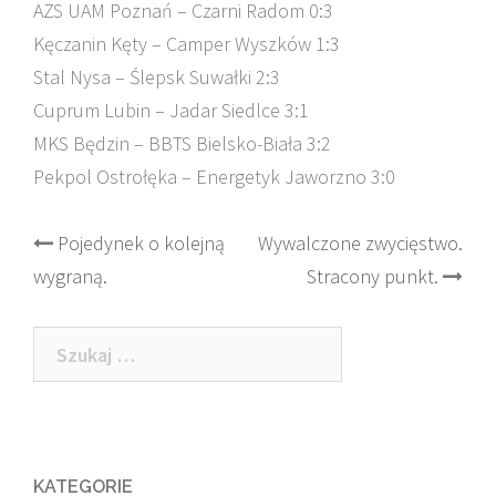
AZS UAM Poznań – Czarni Radom 0:3
Kęczanin Kęty – Camper Wyszków 1:3
Stal Nysa – Ślepsk Suwałki 2:3
Cuprum Lubin – Jadar Siedlce 3:1
MKS Będzin – BBTS Bielsko-Biała 3:2
Pekpol Ostrołęka – Energetyk Jaworzno 3:0
Post
Pojedynek o kolejną
Wywalczone zwycięstwo.
wygraną.
Stracony punkt.
navigation
Szukaj:
KATEGORIE