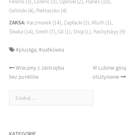
Ferens (3), Lorenc (3), Lipiński (2), Hanes (10),
Gelinski (4), Pietraszko (4)
ZAKSA:
Kaczmarek (14), Zapłacki (2), Kluth (1),
Śliwka (14), Smith (7), Gil (1), Shoji (L), Pashytskyy (9)
#plusliga
,
#siatkówka
Post
Wracamy z Jastrzębia
W Lubinie górą
bez punktów
olsztynianie
navigation
Szukaj:
KATEGORIE