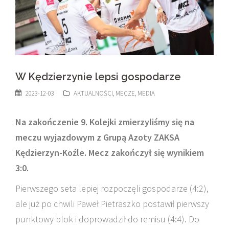
W Kędzierzynie lepsi gospodarze
2023-12-03
AKTUALNOŚCI
,
MECZE
,
MEDIA
Na zakończenie 9. Kolejki zmierzyliśmy się na
meczu wyjazdowym z Grupą Azoty ZAKSA
Kędzierzyn-Koźle. Mecz zakończył się wynikiem
3:0.
Pierwszego seta lepiej rozpoczęli gospodarze (4:2),
ale już po chwili Paweł Pietraszko postawił pierwszy
punktowy blok i doprowadził do remisu (4:4). Do