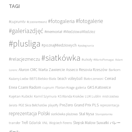
TAGI
#fotogalerie
#fotogaleria
#cuprumtv
#czasnarewanż
#galeriazdjęć
#memoriał
#MiedziowaMlodziez
#plusliga
#poznajMiedziowych
#pożegnania
#siatkówka
#relacjezmeczu
#szkoły
#WartoPomagac
Adam
Asseco Resovia Rzeszów
Aluron CMC Warta Zawiercie
Barkom
Lorenc
beach volleyball
Cerrad
Każany Lwów
BBTS Bielsko-Biała
Biało-czerwoni
Enea Czarni Radom
galeria
GKS Katowice
cuprum
Florian Krage
Kajetan Kubicki
Kamil Szymura
KS Wanda Kraków
LUK Lublin
mistrzostwa
PreZero Grand Prix PLS
PGE Skra Bełchatów
świata
playoffy
reprezentacja
reprezentacja Polski
Stal Nysa
siatkówka plażowa
Staropolanka
transfer
Trefl Gdańsk
Ślepsk Malow Suwałki
VNL
Wojciech Ferens
バレー
ボール