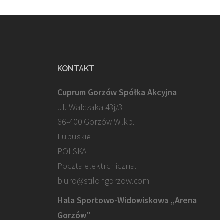
KONTAKT
Cuprum Gorzów Spółka Akcyjna
ul. Walczaka 43j/3
66-400 Gorzów Wlkp.
Lubuskie
POLSKA
Poczta elektroniczna:
biuro@stilongorzow.com
Hala Sportowo-Widowiskowa „Arena
Gorzów”