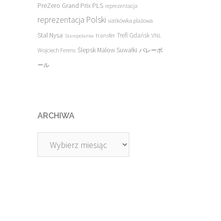
PreZero Grand Prix PLS
reprezentacja
reprezentacja Polski
siatkówka plażowa
Stal Nysa
transfer
Trefl Gdańsk
VNL
Staropolanka
Ślepsk Malow Suwałki
Wojciech Ferens
バレーボ
ール
ARCHIWA
Archiwa