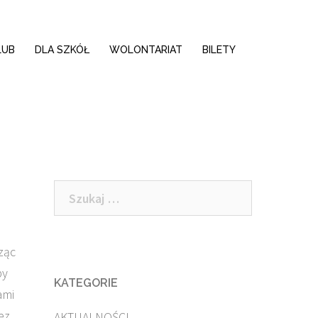
LUB
DLA SZKÓŁ
WOLONTARIAT
BILETY
Szukaj:
ząc
by
KATEGORIE
ami
ez
AKTUALNOŚCI