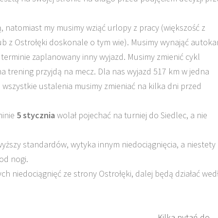
ą, natomiast my musimy wziąć urlopy z pracy (większość z
b z Ostrołęki doskonale o tym wie). Musimy wynająć autoka
m terminie zaplanowany inny wyjazd. Musimy zmienić cykl
a trening przyjdą na mecz. Dla nas wyjazd 517 km w jedna
m wszystkie ustalenia musimy zmieniać na kilka dni przed
minie
5 stycznia
wolał pojechać na turniej do Siedlec, a nie
yższy standardów, wytyka innym niedociągnięcia, a niestety
od nogi.
ych niedociągnięć ze strony Ostrołęki, dalej będą działać wed
Kilka pytań do 