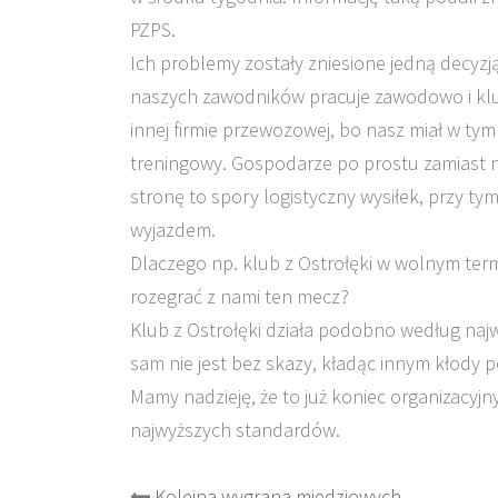
PZPS.
Ich problemy zostały zniesione jedną decyzj
naszych zawodników pracuje zawodowo i klu
innej firmie przewozowej, bo nasz miał w ty
treningowy. Gospodarze po prostu zamiast n
stronę to spory logistyczny wysiłek, przy ty
wyjazdem.
Dlaczego np. klub z Ostrołęki w wolnym ter
rozegrać z nami ten mecz?
Klub z Ostrołęki działa podobno według najw
sam nie jest bez skazy, kładąc innym kłody p
Mamy nadzieję, że to już koniec organizacyjn
najwyższych standardów.
Kolejna wygrana miedziowych