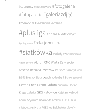
#fotogaleria
#cuprumtv
#czasnarewanż
#galeriazdjęć
#fotogalerie
#memoriał
#MiedziowaMlodziez
#plusliga
#poznajMiedziowych
#relacjezmeczu
#pożegnania
#siatkówka
#szkoły
#WartoPomagac
Aluron CMC Warta Zawiercie
Adam Lorenc
Asseco Resovia Rzeszów
Barkom Każany Lwów
beach volleyball
BBTS Bielsko-Biała
Biało-czerwoni
Cerrad Enea Czarni Radom
cuprum
Florian
galeria
GKS Katowice
Kajetan Kubicki
Krage
Kamil Szymura
KS Wanda Kraków
LUK Lublin
PGE Skra Bełchatów
mistrzostwa świata
playoffy