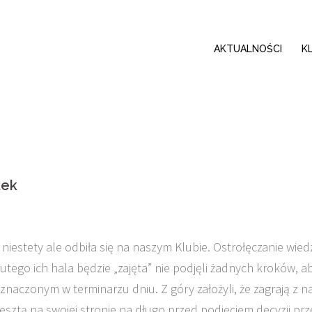
AKTUALNOŚCI
K
łek
niestety ale odbiła się na naszym Klubie. Ostrołęczanie wied
lutego ich hala będzie „zajęta” nie podjęli żadnych kroków, a
yznaczonym w terminarzu dniu. Z góry założyli, że zagrają z n
esztą na swojej stronie na długo przed podjęciem decyzji prz