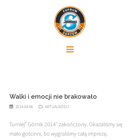
Skip
to
content
Walki i emocji nie brakowało
2014-04-06
AKTUALNOŚCI
Turniej” Górnik 2014″ zakończony. Okazaliśmy się
mało gościnni, bo wygraliśmy całą imprezę.