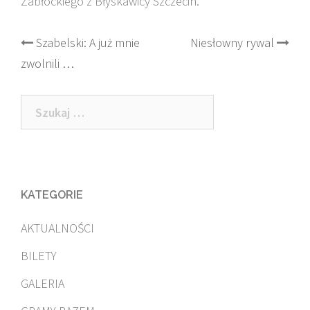
Zabłockiego z Błyskawicy Szczecin.
Post
Szabelski: A już mnie
Niesłowny rywal
zwolnili …
navigation
Szukaj:
KATEGORIE
AKTUALNOŚCI
BILETY
GALERIA