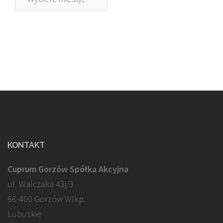
KONTAKT
Cuprum Gorzów Spółka Akcyjna
ul. Walczaka 43j/3
66-400 Gorzów Wlkp.
Lubuskie