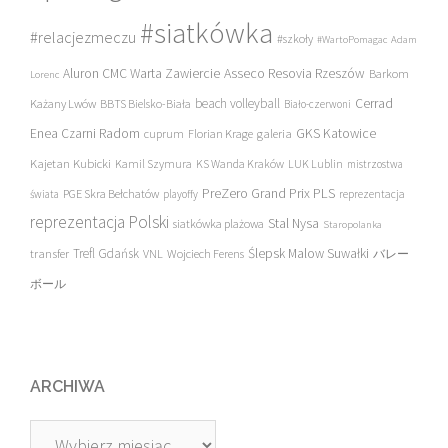
#siatkówka
#relacjezmeczu
#szkoły
#WartoPomagac
Adam
Asseco Resovia Rzeszów
Aluron CMC Warta Zawiercie
Barkom
Lorenc
beach volleyball
Cerrad
Każany Lwów
BBTS Bielsko-Biała
Biało-czerwoni
Enea Czarni Radom
galeria
GKS Katowice
cuprum
Florian Krage
Kajetan Kubicki
Kamil Szymura
KS Wanda Kraków
LUK Lublin
mistrzostwa
PreZero Grand Prix PLS
PGE Skra Bełchatów
świata
playoffy
reprezentacja
reprezentacja Polski
Stal Nysa
siatkówka plażowa
Staropolanka
transfer
Trefl Gdańsk
Ślepsk Malow Suwałki
VNL
Wojciech Ferens
バレー
ボール
ARCHIWA
Archiwa