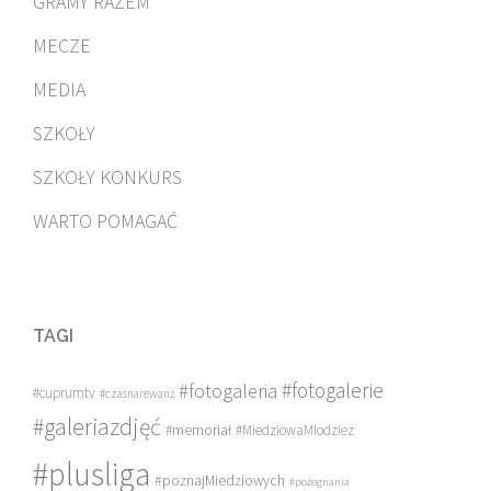
GRAMY RAZEM
MECZE
MEDIA
SZKOŁY
SZKOŁY KONKURS
WARTO POMAGAĆ
TAGI
#fotogalerie
#fotogaleria
#cuprumtv
#czasnarewanż
#galeriazdjęć
#memoriał
#MiedziowaMlodziez
#plusliga
#poznajMiedziowych
#pożegnania