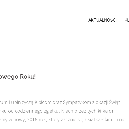
AKTUALNOŚCI
K
Nowego Roku!
um Lubin życzą Kibicom oraz Sympatykom z okazji Świąt
u od codziennego zgiełku. Niech przez tych kilka dni
my w nowy, 2016 rok, ktory zacznie się z siatkarskim – i nie