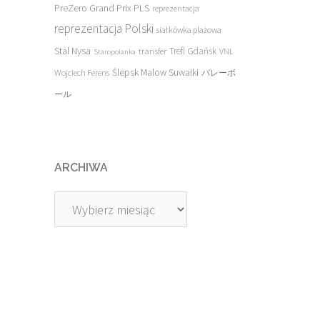
PreZero Grand Prix PLS
reprezentacja
reprezentacja Polski
siatkówka plażowa
Stal Nysa
transfer
Trefl Gdańsk
VNL
Staropolanka
Ślepsk Malow Suwałki
Wojciech Ferens
バレーボ
ール
ARCHIWA
Archiwa