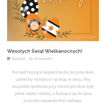
Wesołych Świąt Wielkanocnych!
2023-04-09
AKTUALNOŚCI
Na nadchodzące świąteczne dni życzymy Wam
uśmiechu na twarzy i spokoju w sercu. Aby
wszystkie spotkania przy rodzinnym stole były
pełne ciepła i radości, a budząca się do życia
przyroda napawała Was nadzieją.