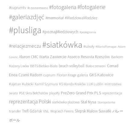
#fotogalerie
#fotogaleria
#cuprumtv
#czasnarewanż
#galeriazdjęć
#memoriał
#MiedziowaMlodziez
#plusliga
#poznajMiedziowych
#pożegnania
#siatkówka
#relacjezmeczu
#szkoły
#WartoPomagac
Adam
Asseco Resovia Rzeszów
Aluron CMC Warta Zawiercie
Barkom
Lorenc
beach volleyball
Cerrad
Każany Lwów
BBTS Bielsko-Biała
Biało-czerwoni
Enea Czarni Radom
galeria
GKS Katowice
cuprum
Florian Krage
Kajetan Kubicki
Kamil Szymura
KS Wanda Kraków
LUK Lublin
mistrzostwa
PreZero Grand Prix PLS
PGE Skra Bełchatów
świata
playoffy
reprezentacja
reprezentacja Polski
Stal Nysa
siatkówka plażowa
Staropolanka
transfer
Trefl Gdańsk
Ślepsk Malow Suwałki
VNL
Wojciech Ferens
バレー
ボール