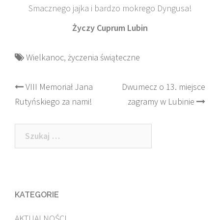
Smacznego jajka i bardzo mokrego Dyngusa!
Życzy Cuprum Lubin
Wielkanoc
,
życzenia świąteczne
Post
VIII Memoriał Jana
Dwumecz o 13. miejsce
Rutyńskiego za nami!
zagramy w Lubinie
navigation
Szukaj:
KATEGORIE
AKTUALNOŚCI