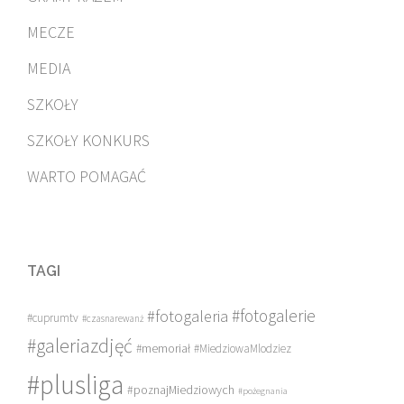
MECZE
MEDIA
SZKOŁY
SZKOŁY KONKURS
WARTO POMAGAĆ
TAGI
#fotogalerie
#fotogaleria
#cuprumtv
#czasnarewanż
#galeriazdjęć
#memoriał
#MiedziowaMlodziez
#plusliga
#poznajMiedziowych
#pożegnania