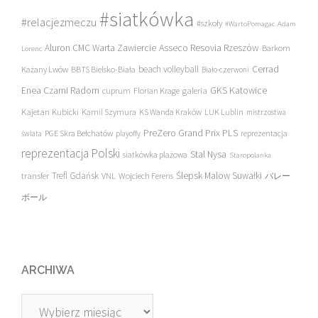
#siatkówka
#relacjezmeczu
#szkoły
#WartoPomagac
Adam
Asseco Resovia Rzeszów
Aluron CMC Warta Zawiercie
Barkom
Lorenc
beach volleyball
Cerrad
Każany Lwów
BBTS Bielsko-Biała
Biało-czerwoni
Enea Czarni Radom
galeria
GKS Katowice
cuprum
Florian Krage
Kajetan Kubicki
Kamil Szymura
KS Wanda Kraków
LUK Lublin
mistrzostwa
PreZero Grand Prix PLS
PGE Skra Bełchatów
świata
playoffy
reprezentacja
reprezentacja Polski
Stal Nysa
siatkówka plażowa
Staropolanka
transfer
Trefl Gdańsk
Ślepsk Malow Suwałki
VNL
Wojciech Ferens
バレー
ボール
ARCHIWA
Archiwa