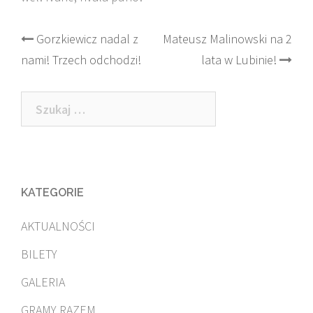
Post
Gorzkiewicz nadal z
Mateusz Malinowski na 2
nami! Trzech odchodzi!
lata w Lubinie!
navigation
Szukaj:
KATEGORIE
AKTUALNOŚCI
BILETY
GALERIA
GRAMY RAZEM