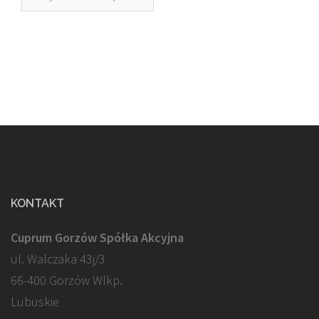
KONTAKT
Cuprum Gorzów Spółka Akcyjna
ul. Walczaka 43j/3
66-400 Gorzów Wlkp.
Lubuskie