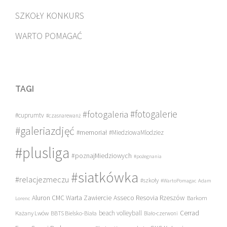
SZKOŁY KONKURS
WARTO POMAGAĆ
TAGI
#fotogalerie
#fotogaleria
#cuprumtv
#czasnarewanż
#galeriazdjęć
#memoriał
#MiedziowaMlodziez
#plusliga
#poznajMiedziowych
#pożegnania
#siatkówka
#relacjezmeczu
#szkoły
#WartoPomagac
Adam
Asseco Resovia Rzeszów
Aluron CMC Warta Zawiercie
Barkom
Lorenc
beach volleyball
Cerrad
Każany Lwów
BBTS Bielsko-Biała
Biało-czerwoni