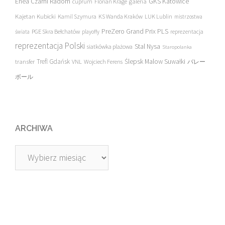
Enea Czarni Radom
galeria
GKS Katowice
cuprum
Florian Krage
Kajetan Kubicki
Kamil Szymura
KS Wanda Kraków
LUK Lublin
mistrzostwa
PreZero Grand Prix PLS
PGE Skra Bełchatów
świata
playoffy
reprezentacja
reprezentacja Polski
Stal Nysa
siatkówka plażowa
Staropolanka
transfer
Trefl Gdańsk
Ślepsk Malow Suwałki
VNL
Wojciech Ferens
バレー
ボール
ARCHIWA
Archiwa