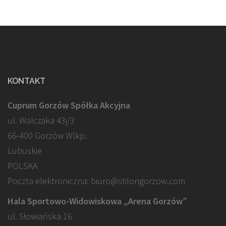
KONTAKT
Cuprum Gorzów Spółka Akcyjna
ul. Walczaka 43j/3
66-400 Gorzów Wlkp.
Lubuskie
POLSKA
Poczta elektroniczna: biuro@stilongorzow.com
Hala Sportowo-Widowiskowa „Arena Gorzów”
ul. Słowiańska 16