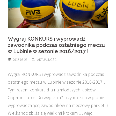
Wygraj KONKURS i wyprowadź
zawodnika podczas ostatniego meczu
w Lubinie w sezonie 2016/2017 !
2017-03-29
AKTUALNOŚCI
Wygraj KONKURS i wyprowadź zawodnika podczas
ostatniego meczu w Lubinie w sezonie 2016/2017 !
Tym razem konkurs dla najmłodszych kibiców
Cuprum Lubin. Do wygrania? Trzy miejsca w grupie
wyprowadzającej zawodników na meczowy parkiet :)
Wielkanoc zbliża się wielkimi krokami… więc