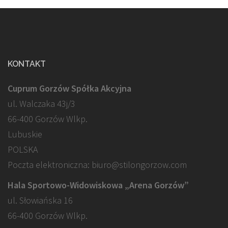
KONTAKT
Cuprum Gorzów Spółka Akcyjna
ul. Walczaka 43j/3
66-400 Gorzów Wlkp.
Lubuskie
POLSKA
Poczta elektroniczna: biuro@stilongorzow.com
Hala Sportowo-Widowiskowa „Arena Gorzów”
ul. Słowiańska 16
66-400 Gorzów Wlkp.