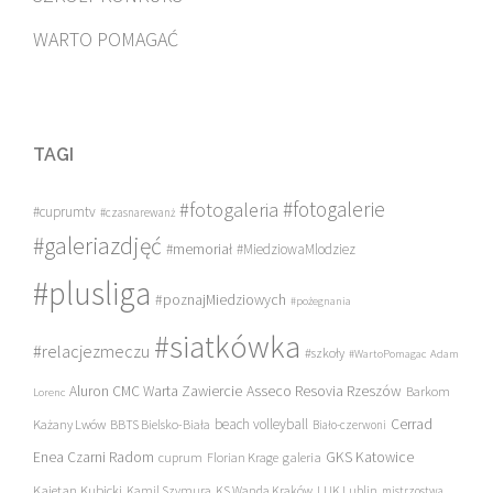
WARTO POMAGAĆ
TAGI
#fotogalerie
#fotogaleria
#cuprumtv
#czasnarewanż
#galeriazdjęć
#memoriał
#MiedziowaMlodziez
#plusliga
#poznajMiedziowych
#pożegnania
#siatkówka
#relacjezmeczu
#szkoły
#WartoPomagac
Adam
Asseco Resovia Rzeszów
Aluron CMC Warta Zawiercie
Barkom
Lorenc
beach volleyball
Cerrad
Każany Lwów
BBTS Bielsko-Biała
Biało-czerwoni
Enea Czarni Radom
galeria
GKS Katowice
cuprum
Florian Krage
Kajetan Kubicki
Kamil Szymura
KS Wanda Kraków
LUK Lublin
mistrzostwa