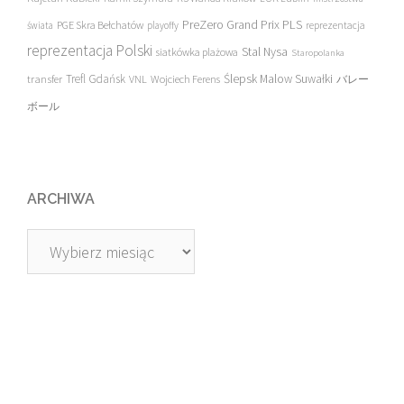
PreZero Grand Prix PLS
PGE Skra Bełchatów
świata
playoffy
reprezentacja
reprezentacja Polski
Stal Nysa
siatkówka plażowa
Staropolanka
transfer
Trefl Gdańsk
Ślepsk Malow Suwałki
VNL
Wojciech Ferens
バレー
ボール
ARCHIWA
Archiwa