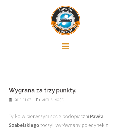
Skip
to
content
Wygrana za trzy punkty.
2013-11-07
AKTUALNOŚCI
Tylko w pierwszym secie podopieczni
Pawła
Szabelskiego
toczyli wyrównany pojedynek z