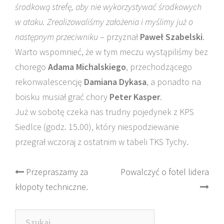
środkową strefę, aby nie wykorzystywać środkowych
w ataku. Zrealizowaliśmy założenia i myślimy już o
następnym przeciwniku
– przyznał
Paweł Szabelski
.
Warto wspomnieć, że w tym meczu wystąpiliśmy bez
chorego
Adama Michalskiego
, przechodzącego
rekonwalescencję
Damiana Dykasa
, a ponadto na
boisku musiał grać chory
Peter Kasper
.
Już w sobotę czeka nas trudny pojedynek z KPS
Siedlce (godz. 15.00), który niespodziewanie
przegrał wczoraj z ostatnim w tabeli TKS Tychy.
Post
Przepraszamy za
Powalczyć o fotel lidera
kłopoty techniczne.
navigation
Szukaj: