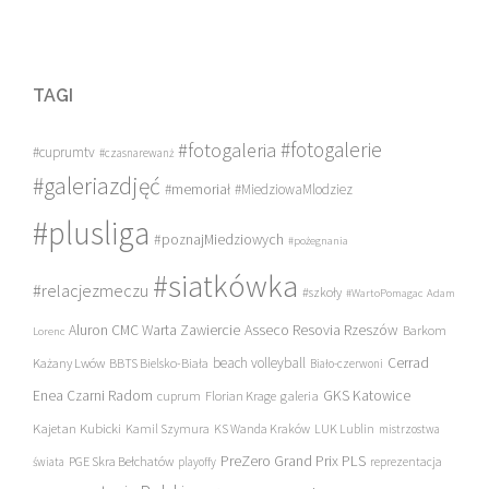
TAGI
#fotogalerie
#fotogaleria
#cuprumtv
#czasnarewanż
#galeriazdjęć
#memoriał
#MiedziowaMlodziez
#plusliga
#poznajMiedziowych
#pożegnania
#siatkówka
#relacjezmeczu
#szkoły
#WartoPomagac
Adam
Asseco Resovia Rzeszów
Aluron CMC Warta Zawiercie
Barkom
Lorenc
beach volleyball
Cerrad
Każany Lwów
BBTS Bielsko-Biała
Biało-czerwoni
Enea Czarni Radom
galeria
GKS Katowice
cuprum
Florian Krage
Kajetan Kubicki
Kamil Szymura
KS Wanda Kraków
LUK Lublin
mistrzostwa
PreZero Grand Prix PLS
PGE Skra Bełchatów
świata
playoffy
reprezentacja