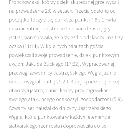
Fronckowiaka, którzy dzięki skutecznej grze wyszli
na prowadzenie 2:0 w setach. Trzecia odsłona od
początku toczyła się punkt za punkt (7:8). Chwila
dekoncentracji po stronie lubinian i lepszej gry
jastrzębian sprawiła, że przyjezdni odskoczyli na trzy
oczka (11:14). W kolejnych minutach goście
powiększali swoje prowadzenie, dzięki punktowym
akcjom Jakuba Buckiego (17:22). Wypracowanej
przewagi zawodnicy Jastrzębskiego Węgla już nie
oddali i wygrali partię 25:20. Kolejną odsłonę lepiej
otworzyli jastrzębianie, którzy przy zagrywkach
swojego atakującego odskoczyli gospodarzom (5:8).
Czwarty set należał do drużyny Jastrzębskiego
Węgla, która punktowała w każdym elemencie
siatkarskiego rzemiosła i doprowadziła do tie-