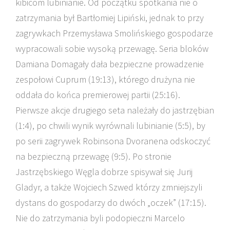
kibicom lubinianie. Od początku spotkania nie o
zatrzymania był Bartłomiej Lipiński, jednak to przy
zagrywkach Przemysława Smolińskiego gospodarze
wypracowali sobie wysoką przewagę. Seria bloków
Damiana Domagały dała bezpieczne prowadzenie
zespołowi Cuprum (19:13), którego drużyna nie
oddała do końca premierowej partii (25:16).
Pierwsze akcje drugiego seta należały do jastrzębian
(1:4), po chwili wynik wyrównali lubinianie (5:5), by
po serii zagrywek Robinsona Dvoranena odskoczyć
na bezpieczną przewagę (9:5). Po stronie
Jastrzębskiego Węgla dobrze spisywał się Jurij
Gladyr, a także Wojciech Szwed którzy zmniejszyli
dystans do gospodarzy do dwóch „oczek” (17:15).
Nie do zatrzymania byli podopieczni Marcelo