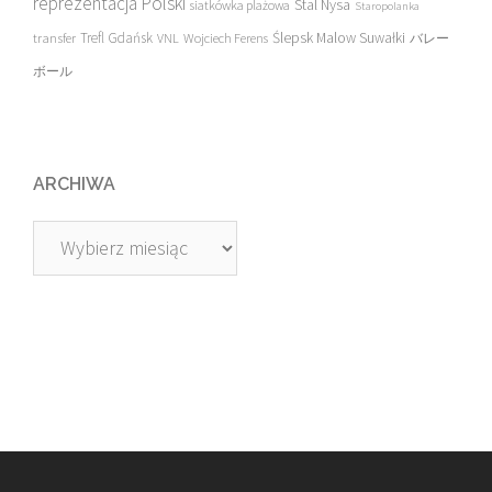
reprezentacja Polski
Stal Nysa
siatkówka plażowa
Staropolanka
transfer
Trefl Gdańsk
Ślepsk Malow Suwałki
VNL
Wojciech Ferens
バレー
ボール
ARCHIWA
Archiwa