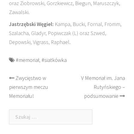
oraz Ziobrowski, Gorzkiewicz, Biegun, Maruszczyk,
Zawalski.
Jastrzębski Węgiel:
Kampa, Bucki, Fornal, Fromm,
Szalacha, Gladyr, Popiwczak (L) oraz Szwed,
Depowski, Vigrass, Raphael.
#memoriał
,
#siatkówka
Post
Zwycięstwo w
V Memoriał im. Jana
pierwszym meczu
Rutyńskiego –
navigation
Memoriału!
podsumowanie
Szukaj: