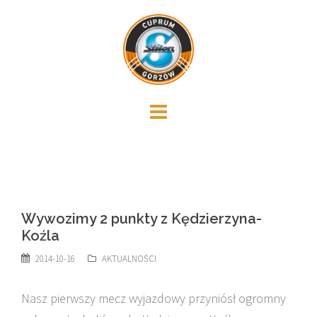
Skip
to
content
Wywozimy 2 punkty z Kędzierzyna-
Koźla
2014-10-16
AKTUALNOŚCI
Nasz pierwszy mecz wyjazdowy przyniósł ogromny