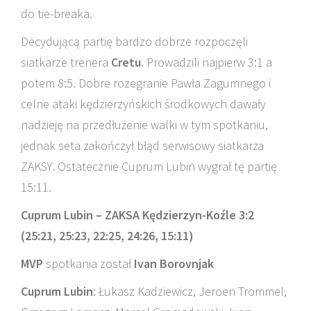
do tie-breaka.
Decydującą partię bardzo dobrze rozpoczęli
siatkarze trenera
Cretu
. Prowadzili najpierw 3:1 a
potem 8:5. Dobre rozegranie Pawła Zagumnego i
celne ataki kędzierzyńskich środkowych dawały
nadzieję na przedłużenie walki w tym spotkaniu,
jednak seta zakończył błąd serwisowy siatkarza
ZAKSY. Ostatecznie Cuprum Lubin wygrał tę partię
15:11.
Cuprum Lubin – ZAKSA Kędzierzyn-Koźle 3:2
(25:21, 25:23, 22:25, 24:26, 15:11)
MVP
spotkania został
Ivan Borovnjak
Cuprum Lubin
: Łukasz Kadziewicz, Jeroen Trommel,