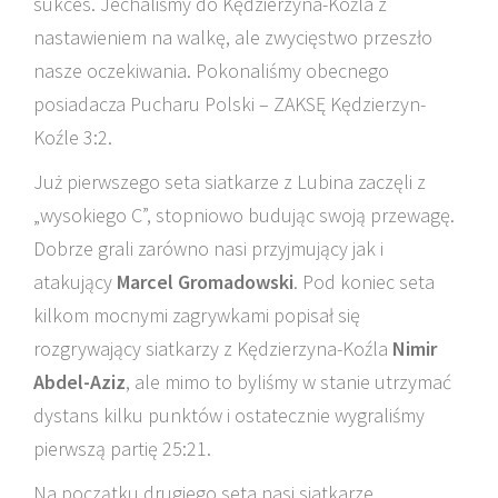
sukces. Jechaliśmy do Kędzierzyna-Koźla z
nastawieniem na walkę, ale zwycięstwo przeszło
nasze oczekiwania. Pokonaliśmy obecnego
posiadacza Pucharu Polski – ZAKSĘ Kędzierzyn-
Koźle 3:2.
Już pierwszego seta siatkarze z Lubina zaczęli z
„wysokiego C”, stopniowo budując swoją przewagę.
Dobrze grali zarówno nasi przyjmujący jak i
atakujący
Marcel Gromadowski
. Pod koniec seta
kilkom mocnymi zagrywkami popisał się
rozgrywający siatkarzy z Kędzierzyna-Koźla
Nimir
Abdel-Aziz
, ale mimo to byliśmy w stanie utrzymać
dystans kilku punktów i ostatecznie wygraliśmy
pierwszą partię 25:21.
Na początku drugiego seta nasi siatkarze