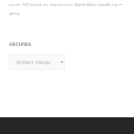
transfer
Trefl Gdańsk
Ślepsk Malow Suwałki
VNL
Wojciech Ferens
バレー
ボール
ARCHIWA
Archiwa