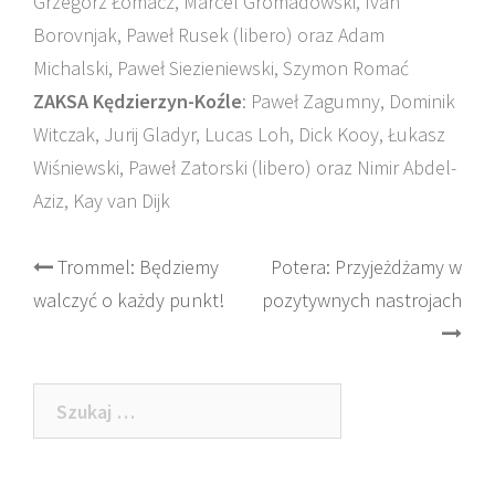
Grzegorz Łomacz, Marcel Gromadowski, Ivan
Borovnjak, Paweł Rusek (libero) oraz Adam
Michalski, Paweł Siezieniewski, Szymon Romać
ZAKSA Kędzierzyn-Koźle
: Paweł Zagumny, Dominik
Witczak, Jurij Gladyr, Lucas Loh, Dick Kooy, Łukasz
Wiśniewski, Paweł Zatorski (libero) oraz Nimir Abdel-
Aziz, Kay van Dijk
Post
Trommel: Będziemy
Potera: Przyjeżdżamy w
walczyć o każdy punkt!
pozytywnych nastrojach
navigation
Szukaj: