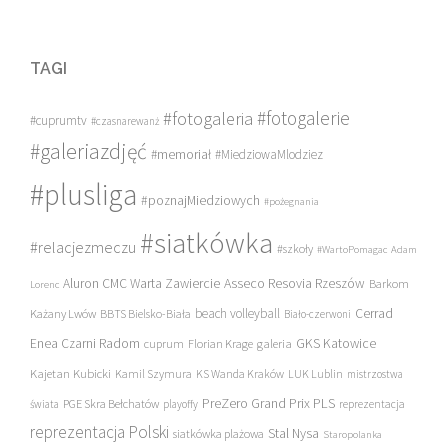
TAGI
#fotogalerie
#fotogaleria
#cuprumtv
#czasnarewanż
#galeriazdjęć
#memoriał
#MiedziowaMlodziez
#plusliga
#poznajMiedziowych
#pożegnania
#siatkówka
#relacjezmeczu
#szkoły
#WartoPomagac
Adam
Asseco Resovia Rzeszów
Aluron CMC Warta Zawiercie
Barkom
Lorenc
beach volleyball
Cerrad
Każany Lwów
BBTS Bielsko-Biała
Biało-czerwoni
Enea Czarni Radom
galeria
GKS Katowice
cuprum
Florian Krage
Kajetan Kubicki
Kamil Szymura
KS Wanda Kraków
LUK Lublin
mistrzostwa
PreZero Grand Prix PLS
PGE Skra Bełchatów
świata
playoffy
reprezentacja
reprezentacja Polski
Stal Nysa
siatkówka plażowa
Staropolanka