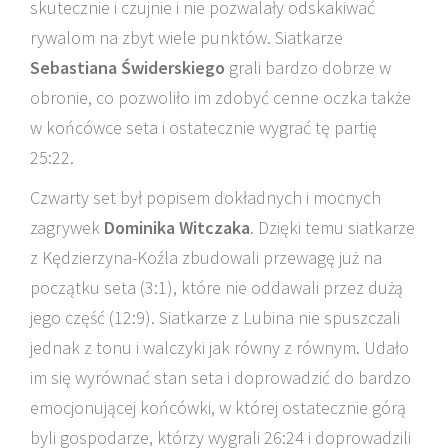
skutecznie i czujnie i nie pozwalały odskakiwać
rywalom na zbyt wiele punktów. Siatkarze
Sebastiana Świderskiego
grali bardzo dobrze w
obronie, co pozwoliło im zdobyć cenne oczka także
w końcówce seta i ostatecznie wygrać tę partię
25:22.
Czwarty set był popisem dokładnych i mocnych
zagrywek
Dominika Witczaka
. Dzięki temu siatkarze
z Kędzierzyna-Koźla zbudowali przewagę już na
początku seta (3:1), które nie oddawali przez dużą
jego część (12:9). Siatkarze z Lubina nie spuszczali
jednak z tonu i walczyki jak równy z równym. Udało
im się wyrównać stan seta i doprowadzić do bardzo
emocjonującej końcówki, w której ostatecznie górą
byli gospodarze, którzy wygrali 26:24 i doprowadzili