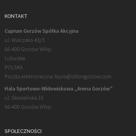
KONTAKT
Cuprum Gorzów Spółka Akcyjna
ul. Walczaka 43j/3
66-400 Gorzów Wlkp.
Lubuskie
POLSKA
Poczta elektroniczna: biuro@stilongorzow.com
Hala Sportowo-Widowiskowa „Arena Gorzów”
ul. Słowiańska 16
66-400 Gorzów Wlkp.
SPOŁECZNOŚCI