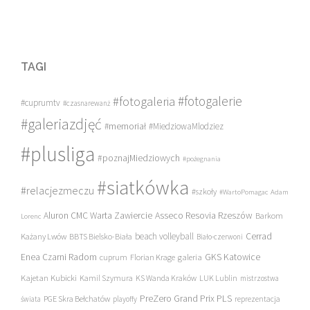
TAGI
#fotogalerie
#fotogaleria
#cuprumtv
#czasnarewanż
#galeriazdjęć
#memoriał
#MiedziowaMlodziez
#plusliga
#poznajMiedziowych
#pożegnania
#siatkówka
#relacjezmeczu
#szkoły
#WartoPomagac
Adam
Asseco Resovia Rzeszów
Aluron CMC Warta Zawiercie
Barkom
Lorenc
beach volleyball
Cerrad
Każany Lwów
BBTS Bielsko-Biała
Biało-czerwoni
Enea Czarni Radom
galeria
GKS Katowice
cuprum
Florian Krage
Kajetan Kubicki
Kamil Szymura
KS Wanda Kraków
LUK Lublin
mistrzostwa
PreZero Grand Prix PLS
PGE Skra Bełchatów
świata
playoffy
reprezentacja