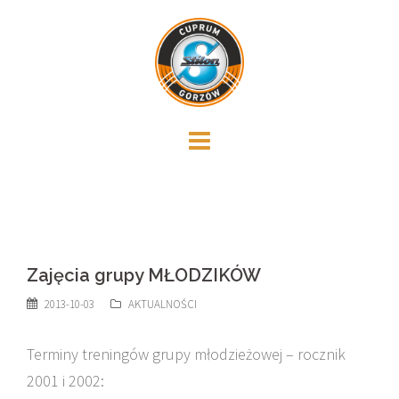
Skip
to
content
Zajęcia grupy MŁODZIKÓW
2013-10-03
AKTUALNOŚCI
Terminy treningów grupy młodzieżowej – rocznik
2001 i 2002: