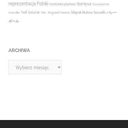
reprezentacja Polski
Stal Nysa
siatkówka plażowa
Staropolanka
transfer
Trefl Gdańsk
Ślepsk Malow Suwałki
VNL
Wojciech Ferens
バレー
ボール
ARCHIWA
Archiwa