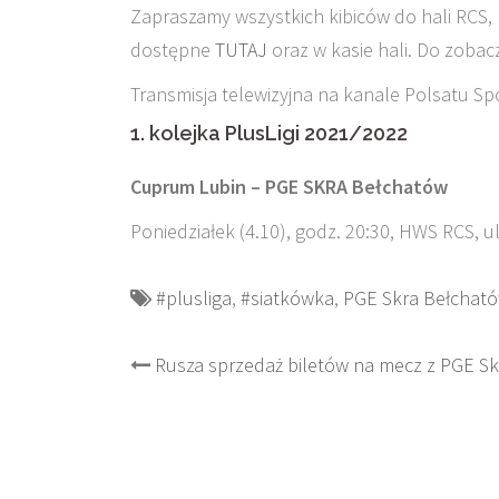
Zapraszamy wszystkich kibiców do hali RCS, 
dostępne
TUTAJ
oraz w kasie hali. Do zobac
Transmisja telewizyjna na kanale Polsatu Spo
1. kolejka PlusLigi 2021/2022
Cuprum Lubin – PGE SKRA Bełchatów
Poniedziałek (4.10), godz. 20:30, HWS RCS, u
#plusliga
,
#siatkówka
,
PGE Skra Bełchat
Post
Rusza sprzedaż biletów na mecz z PGE Sk
navigation