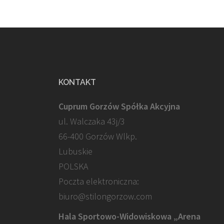
KONTAKT
Cuprum Gorzów Spółka Akcyjna
ul. Walczaka 43j/3
66-400 Gorzów Wlkp.
Lubuskie
POLSKA
Poczta elektroniczna:
biuro@stilongorzow.com
Hala Sportowo-Widowiskowa „Arena