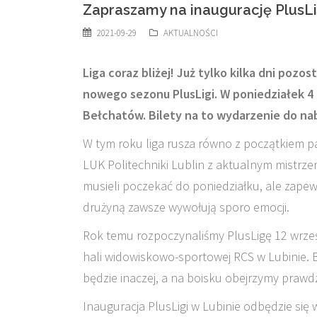
Zapraszamy na inaugurację PlusLi
2021-09-29
AKTUALNOŚCI
Liga coraz bliżej! Już tylko kilka dni pozo
nowego sezonu PlusLigi. W poniedziałek 4
Bełchatów. Bilety na to wydarzenie do nab
W tym roku liga rusza równo z początkiem p
LUK Politechniki Lublin z aktualnym mistrz
musieli poczekać do poniedziałku, ale zapew
drużyną zawsze wywołują sporo emocji.
Rok temu rozpoczynaliśmy PlusLigę 12 wrześ
hali widowiskowo-sportowej RCS w Lubinie. B
będzie inaczej, a na boisku obejrzymy prawd
Inauguracja PlusLigi w Lubinie odbędzie się w