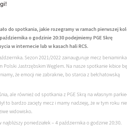
gi!
stało do spotkania, jakie rozegramy w ramach pierwszej kol
 października o godzinie 20:30 podejmiemy PGE Skrę
ycia w internecie lub w kasach hali RCS.
aździernika. Sezon 2021/2022 zainauguruje mecz beniaminka
em Polski Jastrzębskim Węglem. Na nasze spotkanie kibice b
niamy, że emocji nie zabraknie, bo starcia z bełchatowską
nia, ale również od spotkania z PGE Skrą na własnym parkie
ył to bardzo zacięty mecz i mamy nadzieję, że w tym roku nie
ziwe widowisko.
 najbliższy poniedziałek – 4 października o godzinie 20:30.