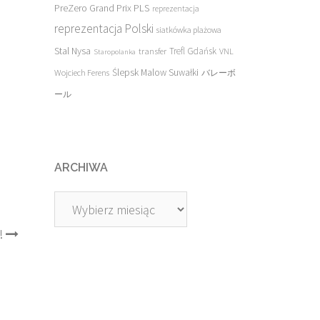
PreZero Grand Prix PLS
reprezentacja
reprezentacja Polski
siatkówka plażowa
Stal Nysa
transfer
Trefl Gdańsk
VNL
Staropolanka
Ślepsk Malow Suwałki
Wojciech Ferens
バレーボ
ール
ARCHIWA
Archiwa
!