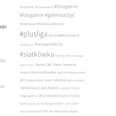
#fotogaleria
#cuprumtv
#czasnarewanż
#galeriazdjęć
#fotogalerie
#memoriał
#MiedziowaMlodziez
ejki
#plusliga
#poznajMiedziowych
#relacjezmeczu
#pożegnania
#siatkówka
#szkoły
#WartoPomagac
ędą
Aluron CMC Warta Zawiercie
Adam Lorenc
Asseco Resovia Rzeszów
Barkom Każany Lwów
beach volleyball
BBTS Bielsko-Biała
Biało-czerwoni
cie
Cerrad Enea Czarni Radom
cuprum
Florian
galeria
GKS Katowice
Kajetan Kubicki
Krage
Kamil Szymura
KS Wanda Kraków
LUK Lublin
PGE Skra Bełchatów
mistrzostwa świata
playoffy