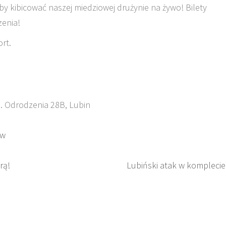
by kibicować naszej miedziowej drużynie na żywo! Bilety
zenia!
rt.
l. Odrodzenia 28B, Lubin
ów
rą!
Lubiński atak w komplecie