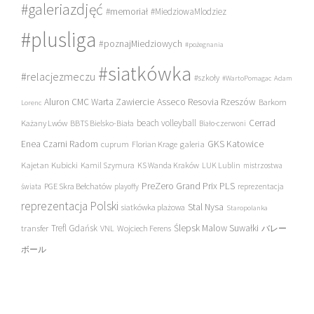
#galeriazdjęć
#memoriał
#MiedziowaMlodziez
#plusliga
#poznajMiedziowych
#pożegnania
#siatkówka
#relacjezmeczu
#szkoły
#WartoPomagac
Adam
Asseco Resovia Rzeszów
Aluron CMC Warta Zawiercie
Barkom
Lorenc
beach volleyball
Cerrad
Każany Lwów
BBTS Bielsko-Biała
Biało-czerwoni
Enea Czarni Radom
galeria
GKS Katowice
cuprum
Florian Krage
Kajetan Kubicki
Kamil Szymura
KS Wanda Kraków
LUK Lublin
mistrzostwa
PreZero Grand Prix PLS
PGE Skra Bełchatów
świata
playoffy
reprezentacja
reprezentacja Polski
Stal Nysa
siatkówka plażowa
Staropolanka
transfer
Trefl Gdańsk
Ślepsk Malow Suwałki
VNL
Wojciech Ferens
バレー
ボール