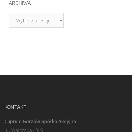
ARCHIWA
Archiwa
KONTAKT
Cuprum Gorzów Spółka Akcyjna
ul. Walczaka 43j/3