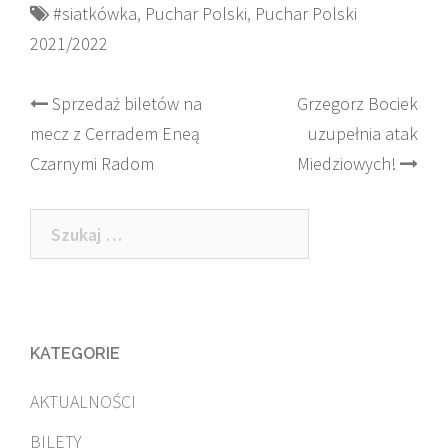
#siatkówka
,
Puchar Polski
,
Puchar Polski
2021/2022
Post
Sprzedaż biletów na
Grzegorz Bociek
mecz z Cerradem Eneą
uzupełnia atak
navigation
Czarnymi Radom
Miedziowych!
Szukaj:
KATEGORIE
AKTUALNOŚCI
BILETY