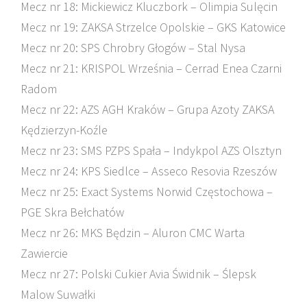
Mecz nr 18: Mickiewicz Kluczbork – Olimpia Sulęcin
Mecz nr 19: ZAKSA Strzelce Opolskie – GKS Katowice
Mecz nr 20: SPS Chrobry Głogów – Stal Nysa
Mecz nr 21: KRISPOL Września – Cerrad Enea Czarni
Radom
Mecz nr 22: AZS AGH Kraków – Grupa Azoty ZAKSA
Kędzierzyn-Koźle
Mecz nr 23: SMS PZPS Spała – Indykpol AZS Olsztyn
Mecz nr 24: KPS Siedlce – Asseco Resovia Rzeszów
Mecz nr 25: Exact Systems Norwid Częstochowa –
PGE Skra Bełchatów
Mecz nr 26: MKS Będzin – Aluron CMC Warta
Zawiercie
Mecz nr 27: Polski Cukier Avia Świdnik – Ślepsk
Malow Suwałki