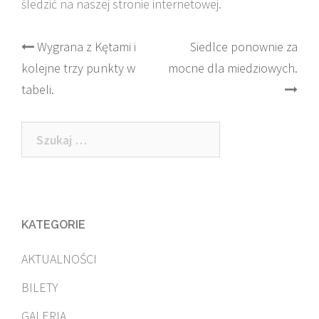
śledzić na naszej stronie internetowej.
Post
Wygrana z Kętami i
Siedlce ponownie za
kolejne trzy punkty w
mocne dla miedziowych.
navigation
tabeli.
Szukaj:
KATEGORIE
AKTUALNOŚCI
BILETY
GALERIA