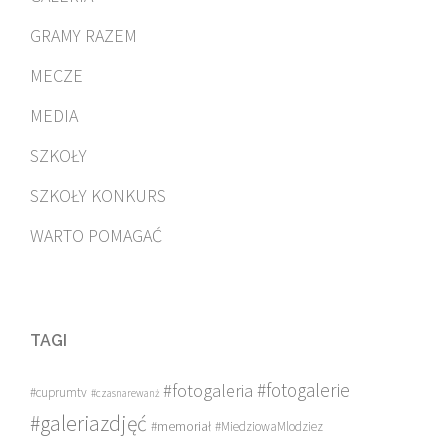
GRAMY RAZEM
MECZE
MEDIA
SZKOŁY
SZKOŁY KONKURS
WARTO POMAGAĆ
TAGI
#fotogalerie
#fotogaleria
#cuprumtv
#czasnarewanż
#galeriazdjęć
#memoriał
#MiedziowaMlodziez