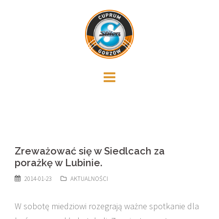
Skip
to
content
Zreważować się w Siedlcach za
porażkę w Lubinie.
2014-01-23
AKTUALNOŚCI
W sobotę miedziowi rozegrają ważne spotkanie dla