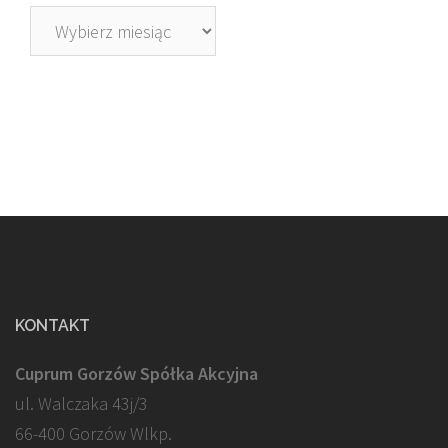
Archiwa
KONTAKT
Cuprum Gorzów Spółka Akcyjna
ul. Walczaka 43j/3
66-400 Gorzów Wlkp.