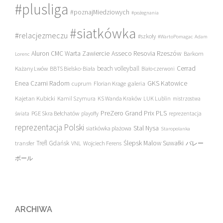
#plusliga
#poznajMiedziowych
#pożegnania
#siatkówka
#relacjezmeczu
#szkoły
#WartoPomagac
Adam
Asseco Resovia Rzeszów
Aluron CMC Warta Zawiercie
Barkom
Lorenc
beach volleyball
Cerrad
Każany Lwów
BBTS Bielsko-Biała
Biało-czerwoni
Enea Czarni Radom
galeria
GKS Katowice
cuprum
Florian Krage
Kajetan Kubicki
Kamil Szymura
KS Wanda Kraków
LUK Lublin
mistrzostwa
PreZero Grand Prix PLS
PGE Skra Bełchatów
świata
playoffy
reprezentacja
reprezentacja Polski
Stal Nysa
siatkówka plażowa
Staropolanka
transfer
Trefl Gdańsk
Ślepsk Malow Suwałki
VNL
Wojciech Ferens
バレー
ボール
ARCHIWA