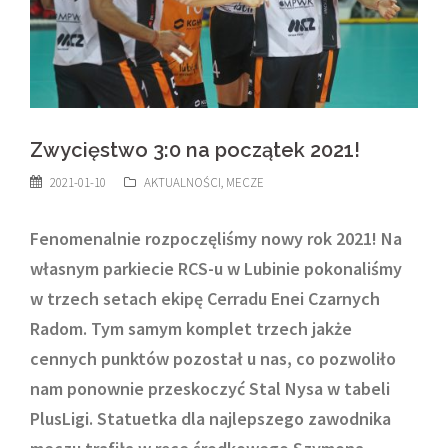
Zwycięstwo 3:0 na początek 2021!
2021-01-10
AKTUALNOŚCI
,
MECZE
Fenomenalnie rozpoczęliśmy nowy rok 2021! Na
własnym parkiecie RCS-u w Lubinie pokonaliśmy
w trzech setach ekipę Cerradu Enei Czarnych
Radom. Tym samym komplet trzech jakże
cennych punktów pozostał u nas, co pozwoliło
nam ponownie przeskoczyć Stal Nysa w tabeli
PlusLigi. Statuetka dla najlepszego zawodnika