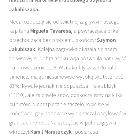
meczu trafiła w ręce środkowego Szymona
Jakubiszaka.
Mecz rozpoczął się od świetnej zagrywki naszego
kapitana
Miguela Tavaresa,
a powracającą piłkę
przechodzącą bez problemu skończył
Szymon
Jakubiszak
. Kolejna zagrywka okazała się asem
serwisowym. Dobra asekuracja pozwoliła nam wyjść
na prowadzenie 11:8. W ataku błyszczał Ronald
Jimenez, mając niesamowicie wysoką skuteczność
83%. Rywale jednak nie odpuszczali i się zbliżyli
(11:10), ale za chwilę znów odskoczyliśmy na kilka
punktów. Niebezpiecznie zaczęło robić się w
końcówce, gdy ponownie wynik zaczął oscylować w
granicach remisu. Na szczęście w pole zagrywki
wkroczył
Kamil Maruszczyk
i posłał asa