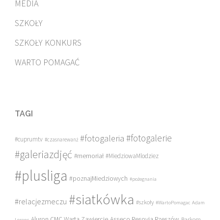
MEDIA
SZKOŁY
SZKOŁY KONKURS
WARTO POMAGAĆ
TAGI
#fotogalerie
#fotogaleria
#cuprumtv
#czasnarewanż
#galeriazdjęć
#memoriał
#MiedziowaMlodziez
#plusliga
#poznajMiedziowych
#pożegnania
#siatkówka
#relacjezmeczu
#szkoły
#WartoPomagac
Adam
Asseco Resovia Rzeszów
Aluron CMC Warta Zawiercie
Barkom
Lorenc