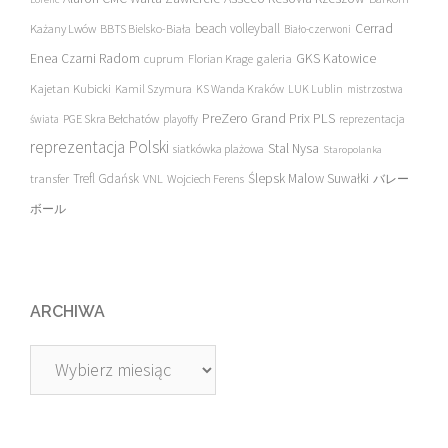
beach volleyball
Cerrad
Każany Lwów
BBTS Bielsko-Biała
Biało-czerwoni
Enea Czarni Radom
galeria
GKS Katowice
cuprum
Florian Krage
Kajetan Kubicki
Kamil Szymura
KS Wanda Kraków
LUK Lublin
mistrzostwa
PreZero Grand Prix PLS
PGE Skra Bełchatów
świata
playoffy
reprezentacja
reprezentacja Polski
Stal Nysa
siatkówka plażowa
Staropolanka
transfer
Trefl Gdańsk
Ślepsk Malow Suwałki
VNL
Wojciech Ferens
バレー
ボール
ARCHIWA
Archiwa