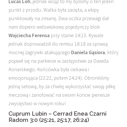
Lucas Loh
, jednak wciąż to my byliśmy o ten jeden
punkt z przodu. Walka była zacięta, a ekipy
punktowały na zmianę. Dwa oczka przewagi dał
nam dopiero widowiskowy pojedynczy blok
Wojciecha Ferensa
przy stanie 14:13. Rywale
jednak doprowadzili do remisu 18:18 za sprawą
mocnej zagrywki atakującego
Daniela Gąsiora
, który
pojawił się na parkiecie w zastępstwie za Dawida
Konarskiego. Końcówka była ciekawa i
emocjonująca (22:22, potem 24:24). Obroniliśmy
jedną setową, by za chwilę wykorzystać swoją piłkę
meczową i zanotować na swoim koncie pierwsze
zwycięstwo w nowym roku!
Cuprum Lubin – Cerrad Enea Czarni
Radom 3:0 (25:21, 25:17, 26:24)