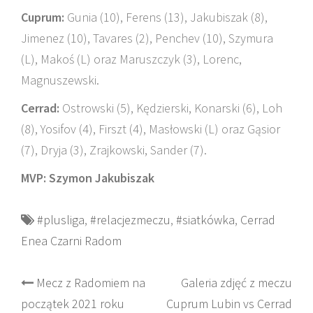
Cuprum:
Gunia (10), Ferens (13), Jakubiszak (8),
Jimenez (10), Tavares (2), Penchev (10), Szymura
(L), Makoś (L) oraz Maruszczyk (3), Lorenc,
Magnuszewski.
Cerrad:
Ostrowski (5), Kędzierski, Konarski (6), Loh
(8), Yosifov (4), Firszt (4), Masłowski (L) oraz Gąsior
(7), Dryja (3), Zrajkowski, Sander (7).
MVP: Szymon Jakubiszak
#plusliga
,
#relacjezmeczu
,
#siatkówka
,
Cerrad
Enea Czarni Radom
Post
Mecz z Radomiem na
Galeria zdjęć z meczu
początek 2021 roku
Cuprum Lubin vs Cerrad
navigation