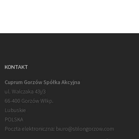
KONTAKT
Cuprum Gorzów Spółka Akcyjna
ul. Walczaka 43j/3
66-400 Gorzów Wlkp.
Lubuskie
POLSKA
Poczta elektroniczna: biuro@stilongorzow.com