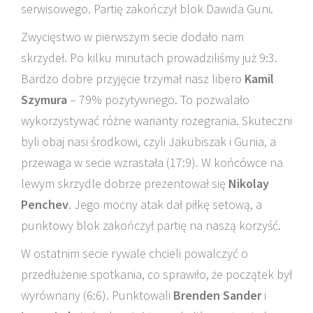
serwisowego. Partię zakończył blok Dawida Guni.
Zwycięstwo w pierwszym secie dodało nam
skrzydeł. Po kilku minutach prowadziliśmy już 9:3.
Bardzo dobre przyjęcie trzymał nasz libero
Kamil
Szymura
– 79% pozytywnego. To pozwalało
wykorzystywać różne warianty rozegrania. Skuteczni
byli obaj nasi środkowi, czyli Jakubiszak i Gunia, a
przewaga w secie wzrastała (17:9). W końcówce na
lewym skrzydle dobrze prezentował się
Nikolay
Penchev
. Jego mocny atak dał piłkę setową, a
punktowy blok zakończył partię na naszą korzyść.
W ostatnim secie rywale chcieli powalczyć o
przedłużenie spotkania, co sprawiło, że początek był
wyrównany (6:6). Punktowali
Brenden Sander
i