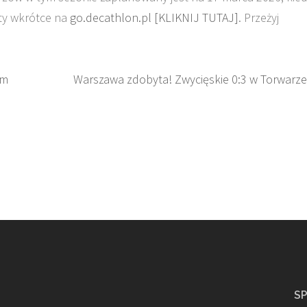
ty wkrótce na
go.decathlon.pl [KLIKNIJ TUTAJ]
. Przeżyj
em
Warszawa zdobyta! Zwycięskie 0:3 w Torwarze
S