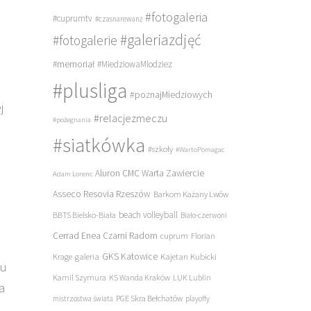
#fotogaleria
#cuprumtv
#czasnarewanż
#galeriazdjęć
#fotogalerie
#memoriał
#MiedziowaMlodziez
#plusliga
#poznajMiedziowych
j
#relacjezmeczu
#pożegnania
#siatkówka
#szkoły
#WartoPomagac
Aluron CMC Warta Zawiercie
Adam Lorenc
Asseco Resovia Rzeszów
Barkom Każany Lwów
beach volleyball
BBTS Bielsko-Biała
Biało-czerwoni
Cerrad Enea Czarni Radom
cuprum
Florian
galeria
GKS Katowice
Kajetan Kubicki
Krage
ku
Kamil Szymura
KS Wanda Kraków
LUK Lublin
na
PGE Skra Bełchatów
mistrzostwa świata
playoffy