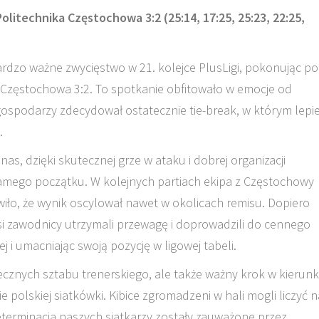
itechnika Częstochowa 3:2 (25:14, 17:25, 25:23, 22:25,
bardzo ważne zwycięstwo w 21. kolejce PlusLigi, pokonując po
 Częstochowa 3:2. To spotkanie obfitowało w emocje od
 gospodarzy zdecydował ostatecznie tie-break, w którym lepie
.
as, dzięki skutecznej grze w ataku i dobrej organizacji
 samego początku. W kolejnych partiach ekipa z Częstochowy
iło, że wynik oscylował nawet w okolicach remisu. Dopiero
asi zawodnicy utrzymali przewagę i doprowadzili do cennego
j i umacniając swoją pozycję w ligowej tabeli.
ecznych sztabu trenerskiego, ale także ważny krok w kierun
icie polskiej siatkówki. Kibice zgromadzeni w hali mogli liczyć 
determinacja naszych siatkarzy zostały zauważone przez