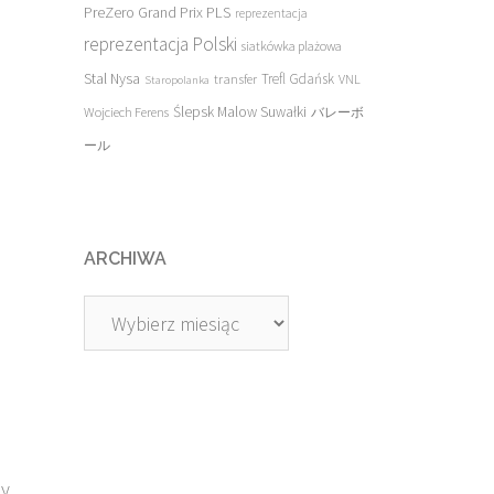
PreZero Grand Prix PLS
reprezentacja
reprezentacja Polski
siatkówka plażowa
Stal Nysa
transfer
Trefl Gdańsk
VNL
Staropolanka
Ślepsk Malow Suwałki
Wojciech Ferens
バレーボ
ール
ARCHIWA
Archiwa
dy