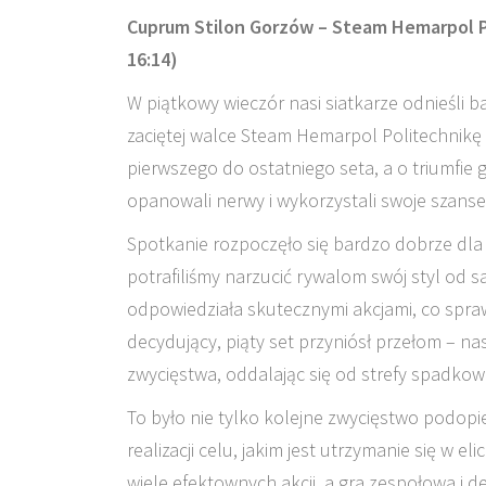
Cuprum Stilon Gorzów – Steam Hemarpol Pol
16:14)
W piątkowy wieczór nasi siatkarze odnieśli 
zaciętej walce Steam Hemarpol Politechnikę
pierwszego do ostatniego seta, a o triumfie
opanowali nerwy i wykorzystali swoje szanse
Spotkanie rozpoczęło się bardzo dobrze dla n
potrafiliśmy narzucić rywalom swój styl od
odpowiedziała skutecznymi akcjami, co spraw
decydujący, piąty set przyniósł przełom – n
zwycięstwa, oddalając się od strefy spadkowe
To było nie tylko kolejne zwycięstwo podopi
realizacji celu, jakim jest utrzymanie się w el
wiele efektownych akcji, a gra zespołowa i 