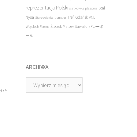
reprezentacja Polski
Stal
siatkówka plażowa
Nysa
transfer
Trefl Gdańsk
VNL
Staropolanka
Ślepsk Malow Suwałki
Wojciech Ferens
バレーボ
ール
ARCHIWA
Archiwa
1979