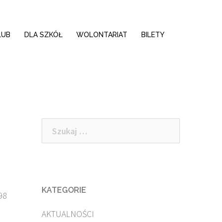
LUB
DLA SZKÓŁ
WOLONTARIAT
BILETY
Szukaj:
KATEGORIE
98
AKTUALNOŚCI