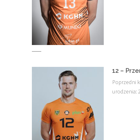
12 – Prz
Poprzedni k
urodzenia: 