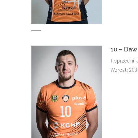
10 – Daw
Poprzedni k
Wzrost: 203