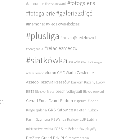
#fotogaleria
#cuprumtv
#czasnarewanż
#galeriazdjęć
#fotogalerie
#memoriał
#MiedziowaMlodziez
#plusliga
#poznajMiedziowych
#relacjezmeczu
#pożegnania
#siatkówka
#szkoły
#WartoPomagac
Aluron CMC Warta Zawiercie
Adam Lorenc
Asseco Resovia Rzeszów
Barkom Każany Lwów
beach volleyball
BBTS Bielsko-Biała
Biało-czerwoni
Cerrad Enea Czarni Radom
91
cuprum
Florian
galeria
GKS Katowice
Kajetan Kubicki
Krage
Kamil Szymura
KS Wanda Kraków
LUK Lublin
PGE Skra Bełchatów
mistrzostwa świata
playoffy
PreZero Grand Prix PLS
reprezentacja