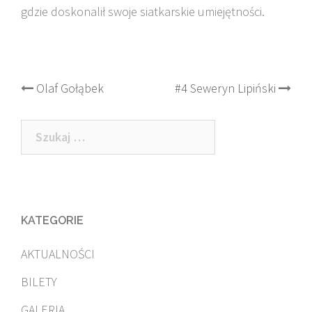
gdzie doskonalił swoje siatkarskie umiejętności.
Post
Olaf Gołąbek
#4 Seweryn Lipiński
navigation
Szukaj:
KATEGORIE
AKTUALNOŚCI
BILETY
GALERIA