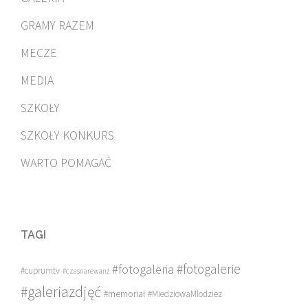
GRAMY RAZEM
MECZE
MEDIA
SZKOŁY
SZKOŁY KONKURS
WARTO POMAGAĆ
TAGI
#fotogalerie
#fotogaleria
#cuprumtv
#czasnarewanż
#galeriazdjęć
#memoriał
#MiedziowaMlodziez