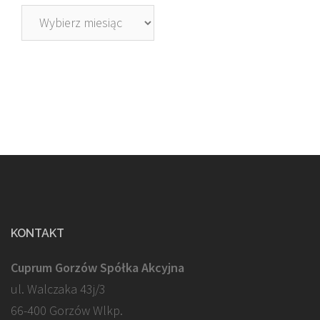
Archiwa
KONTAKT
Cuprum Gorzów Spółka Akcyjna
ul. Walczaka 43j/3
66-400 Gorzów Wlkp.