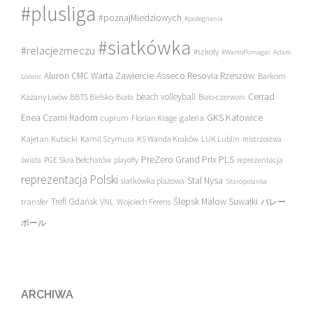
#plusliga
#poznajMiedziowych
#pożegnania
#siatkówka
#relacjezmeczu
#szkoły
#WartoPomagac
Adam
Asseco Resovia Rzeszów
Aluron CMC Warta Zawiercie
Barkom
Lorenc
beach volleyball
Cerrad
Każany Lwów
BBTS Bielsko-Biała
Biało-czerwoni
Enea Czarni Radom
galeria
GKS Katowice
cuprum
Florian Krage
Kajetan Kubicki
Kamil Szymura
KS Wanda Kraków
LUK Lublin
mistrzostwa
PreZero Grand Prix PLS
PGE Skra Bełchatów
świata
playoffy
reprezentacja
reprezentacja Polski
Stal Nysa
siatkówka plażowa
Staropolanka
transfer
Trefl Gdańsk
Ślepsk Malow Suwałki
VNL
Wojciech Ferens
バレー
ボール
ARCHIWA