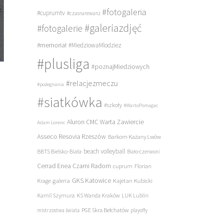
#fotogaleria
#cuprumtv
#czasnarewanż
#galeriazdjęć
#fotogalerie
#memoriał
#MiedziowaMlodziez
#plusliga
#poznajMiedziowych
#relacjezmeczu
#pożegnania
#siatkówka
#szkoły
#WartoPomagac
Aluron CMC Warta Zawiercie
Adam Lorenc
Asseco Resovia Rzeszów
Barkom Każany Lwów
beach volleyball
BBTS Bielsko-Biała
Biało-czerwoni
Cerrad Enea Czarni Radom
cuprum
Florian
galeria
GKS Katowice
Kajetan Kubicki
Krage
Kamil Szymura
KS Wanda Kraków
LUK Lublin
PGE Skra Bełchatów
mistrzostwa świata
playoffy