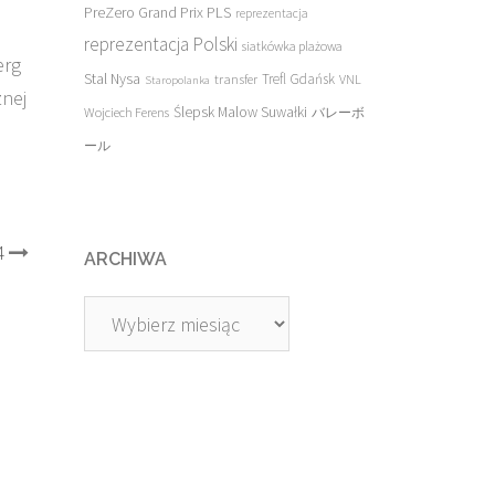
PreZero Grand Prix PLS
reprezentacja
reprezentacja Polski
siatkówka plażowa
erg
Stal Nysa
transfer
Trefl Gdańsk
VNL
Staropolanka
znej
Ślepsk Malow Suwałki
Wojciech Ferens
バレーボ
ール
4
ARCHIWA
Archiwa