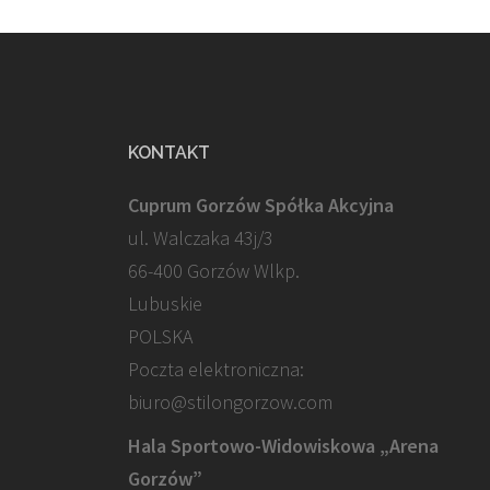
KONTAKT
Cuprum Gorzów Spółka Akcyjna
ul. Walczaka 43j/3
66-400 Gorzów Wlkp.
Lubuskie
POLSKA
Poczta elektroniczna:
biuro@stilongorzow.com
Hala Sportowo-Widowiskowa „Arena
Gorzów”