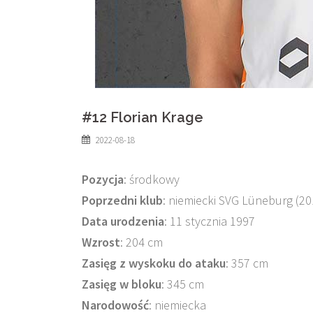
#12 Florian Krage
2022-08-18
Pozycja
: środkowy
Poprzedni klub
: niemiecki SVG Lüneburg (2
Data urodzenia
: 11 stycznia 1997
Wzrost
: 204 cm
Zasięg z wyskoku do ataku
: 357 cm
Zasięg w bloku
: 345 cm
Narodowość
: niemiecka